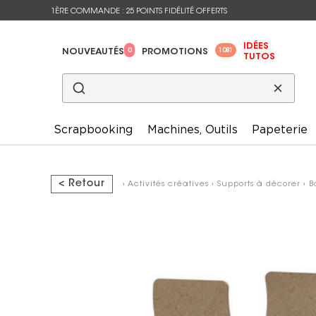
1ÈRE COMMANDE : 25 POINTS FIDÉLITÉ OFFERTS
IDÉES
0
1081
NOUVEAUTÉS
PROMOTIONS
TUTOS
Scrapbooking
Machines, Outils
Papeterie
< Retour
›
Activités créatives
›
Supports à décorer
›
B