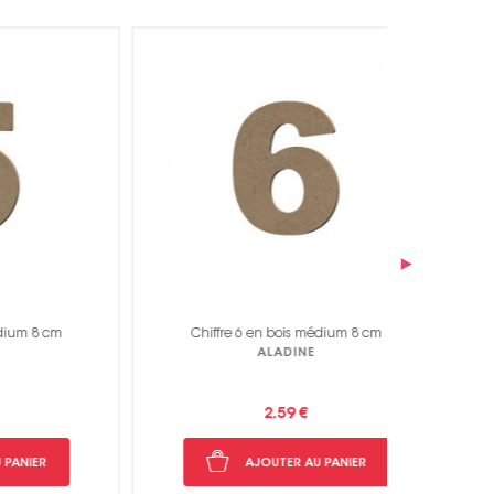
›
cm
Chiffre 6 en bois médium 8 cm
Chiff
ALADINE
2.59 €
AJOUTER AU PANIER