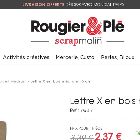
LIVRAISON OFFERTE
DÈS 39€ AVEC MONDIAL RELAY
Activités créatives
Mercerie, Custo
Perles, Bijoux
ois et Médium
› Lettre X en bois médium 15 cm
Lettre X en boi
Ref :
79507
PRIX POUR 1 PIÈCE
D
2.37 €
3.39 €