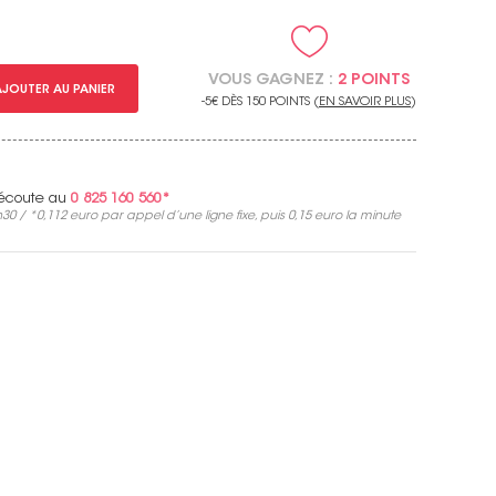
VOUS GAGNEZ :
2 POINTS
AJOUTER AU PANIER
-5€ DÈS 150 POINTS (
EN SAVOIR PLUS
)
e écoute au
0 825 160 560*
30 / *
0,112 euro
par appel d’une ligne fixe, puis
0,15 euro
la minute