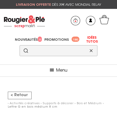
LIVRAISON OFFERTE
DÈS 39€ AVEC MONDIAL RELAY
Mon panier
Mes préférés
IDÉES
NOUVEAUTÉS
PROMOTIONS
0
1082
TUTOS
Menu
< Retour
›
Activités créatives
›
Supports à décorer
›
Bois et Médium
›
Lettre G en bois médium 8 cm