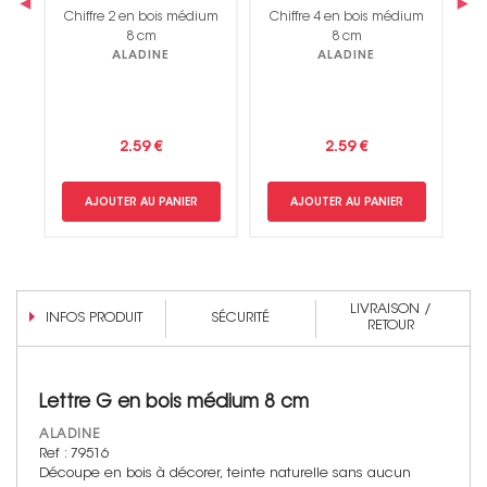
‹
›
um
Chiffre 2 en bois médium
Chiffre 4 en bois médium
C
8 cm
8 cm
ALADINE
ALADINE
2.59 €
2.59 €
AJOUTER AU PANIER
AJOUTER AU PANIER
LIVRAISON /
INFOS PRODUIT
SÉCURITÉ
RETOUR
Lettre G en bois médium 8 cm
ALADINE
Ref : 79516
Découpe en bois à décorer, teinte naturelle sans aucun