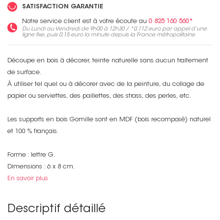
SATISFACTION GARANTIE
Notre service client est à votre écoute au
0 825 160 560*
Du Lundi au Vendredi de 9h00 à 12h30 / *
0,112 euro
par appel d’une
ligne fixe, puis
0,15 euro
la minute depuis la France métropolitaine
Découpe en bois à décorer, teinte naturelle sans aucun traitement
de surface.
À utiliser tel quel ou à décorer avec de la peinture, du collage de
papier ou serviettes, des paillettes, des strass, des perles, etc.
Les supports en bois Gomille sont en MDF (bois recomposé) naturel
et 100 % français.
Forme : lettre G.
Dimensions : 6 x 8 cm.
En savoir plus
Descriptif détaillé