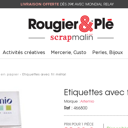
LIVRAISON OFFERTE
DÈS 39€ AVEC MONDIAL RELAY
Activités créatives
Mercerie, Custo
Perles, Bijoux
 en papier
› Etiquettes avec fil métal
Etiquettes avec f
Marque :
Artemio
Ref :
466800
PRIX POUR 1 PIÈCE