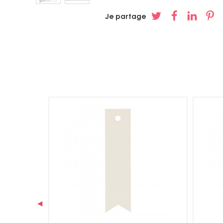
Je partage
‹