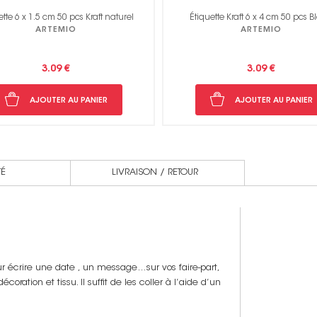
ette 6 x 1.5 cm 50 pcs Kraft naturel
Étiquette Kraft 6 x 4 cm 50 pcs 
ARTEMIO
ARTEMIO
3.09 €
3.09 €
AJOUTER AU PANIER
AJOUTER AU PANIER
TÉ
LIVRAISON / RETOUR
ur écrire une date , un message…sur vos faire-part,
ration et tissu. Il suffit de les coller à l’aide d’un