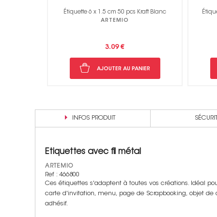
- 50 pces
Étiquette 6 x 1.5 cm 50 pcs Kraft Blanc
Étiqu
ARTEMIO
3.09 €
NIER
AJOUTER AU PANIER
INFOS PRODUIT
SÉCURI
Etiquettes avec fil métal
ARTEMIO
Ref : 466800
Ces étiquettes s'adaptent à toutes vos créations. Idéal po
carte d'invitation, menu, page de Scrapbooking, objet de déco
adhésif.