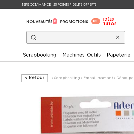
1ÈRE COMMANDE : 25 POINTS FIDÉLITÉ OFFERTS
IDÉES
0
1081
NOUVEAUTÉS
PROMOTIONS
TUTOS
Scrapbooking
Machines, Outils
Papeterie
< Retour
›
Scrapbooking
›
Embellissement
›
Découpe