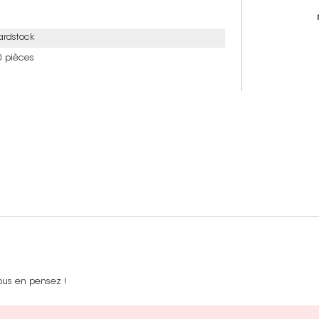
ardstock
0 pièces
ous en pensez !