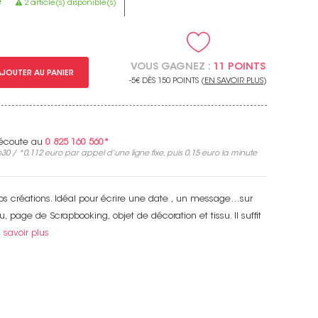
e
2 article(s) disponible(s)
VOUS GAGNEZ :
11 POINTS
AJOUTER AU PANIER
-5€ DÈS 150 POINTS (
EN SAVOIR PLUS
)
e écoute au
0 825 160 560*
30 / *
0,112 euro
par appel d’une ligne fixe, puis
0,15 euro
la minute
vos créations. Idéal pour écrire une date , un message…sur
nu, page de Scrapbooking, objet de décoration et tissu. Il suffit
 savoir plus