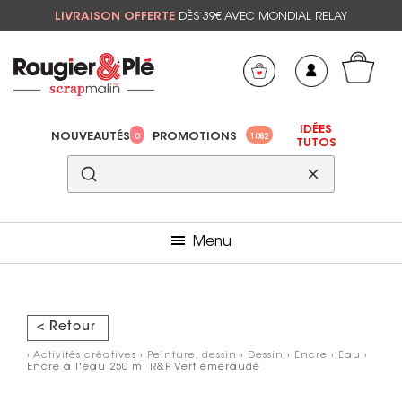
LIVRAISON OFFERTE
DÈS 39€ AVEC MONDIAL RELAY
Mon panier
Mes préférés
IDÉES
NOUVEAUTÉS
PROMOTIONS
0
1082
TUTOS
Menu
< Retour
›
Activités créatives
›
Peinture, dessin
›
Dessin
›
Encre
›
Eau
›
Encre à l'eau 250 ml R&P Vert émeraude