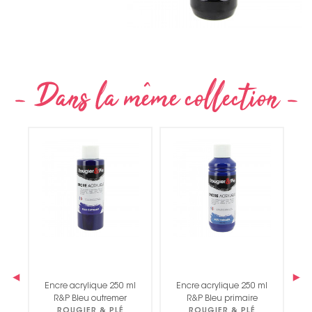
‹
›
ml
Encre acrylique 250 ml
Encre acrylique 250 ml
E
R&P Bleu outremer
R&P Bleu primaire
ROUGIER & PLÉ
ROUGIER & PLÉ