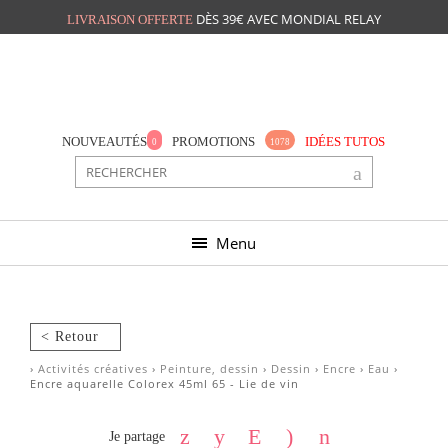
DÈS 39€ AVEC MONDIAL RELAY
LIVRAISON OFFERTE
Mon panier
Mes préférés
NOUVEAUTÉS
PROMOTIONS
IDÉES TUTOS
0
1078
Menu
< Retour
›
Activités créatives
›
Peinture, dessin
›
Dessin
›
Encre
›
Eau
›
Encre aquarelle Colorex 45ml 65 - Lie de vin
Je partage