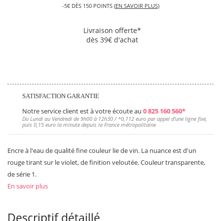
-5€ DÈS 150 POINTS (
EN SAVOIR PLUS
)
Livraison offerte*
dès 39€ d'achat
SATISFACTION GARANTIE
Notre service client est à votre écoute au
0 825 160 560*
Du Lundi au Vendredi de 9h00 à 12h30 / *
0,112 euro
par appel d’une ligne fixe,
puis
0,15 euro
la minute depuis la France métropolitaine
Encre à l'eau de qualité fine couleur lie de vin. La nuance est d'un
rouge tirant sur le violet, de finition veloutée. Couleur transparente,
de série 1.
En savoir plus
Descriptif détaillé