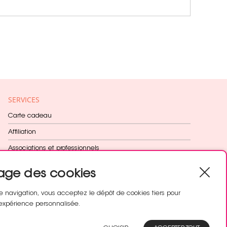
SERVICES
Carte cadeau
Affiliation
Associations et professionnels
Fidélité récompensée
age des cookies
Cadeau dès 60€
e navigation, vous acceptez le dépôt de cookies tiers pour
expérience personnalisée.
SUIVEZ-NOUS