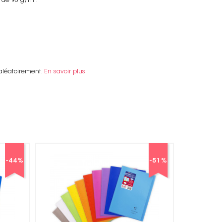
 de 90 g/m².
 aléatoirement.
En savoir plus
-51
%
-35
%