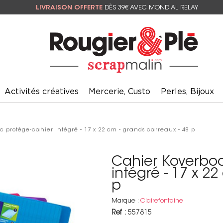
LIVRAISON OFFERTE
DÈS 39€ AVEC MONDIAL RELAY
Activités créatives
Mercerie, Custo
Perles, Bijoux
 protège-cahier intégré - 17 x 22 cm - grands carreaux - 48 p
Cahier Koverboo
intégré - 17 x 2
p
Marque :
Clairefontaine
Ref :
557815