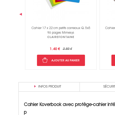
‹
eaux Q. 5x5
Cahier 24 x 32 cm grands carreaux Séyès
Cahie
96 pages Koverbook
CLAIREFONTAINE
4.75 €
7.99 €
NIER
AJOUTER AU PANIER
INFOS PRODUIT
SÉCURI
Cahier Koverbook avec protège-cahier intég
p