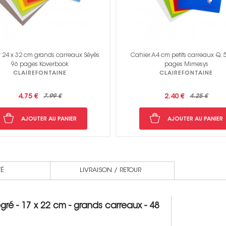
r A4 cm petits carreaux Q. 5x5 96
Cahier A4 petits carreaux Q. 5x5 9
pages Mimesys
Koverbook
CLAIREFONTAINE
CLAIREFONTAINE
2.40 €
4.25 €
3.80 €
7.79 €
AJOUTER AU PANIER
AJOUTER AU PANIER
TÉ
LIVRAISON / RETOUR
ré - 17 x 22 cm - grands carreaux - 48