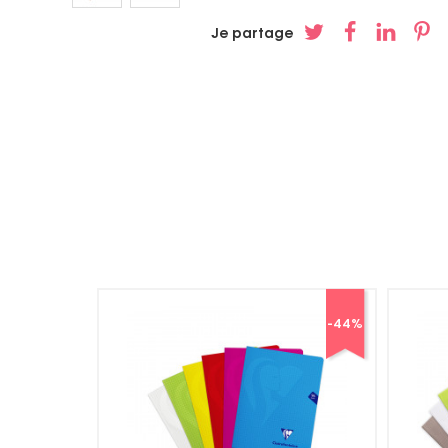
Je partage
-44
%
-41
%