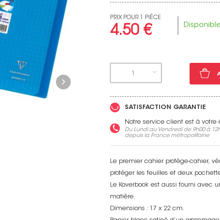
PRIX POUR 1 PIÈCE
Disponibl
4.50 €
Voir toutes nos marques
1
SATISFACTION GARANTIE
Notre service client est à votr
Du Lundi au Vendredi de 9h00 à 12h
depuis la France métropolitaine
Le premier cahier protège-cahier, vé
protéger les feuilles et deux poche
Le Koverbook est aussi fourni avec un
matière.
Dimensions : 17 x 22 cm.