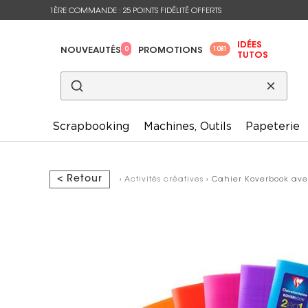
1ÈRE COMMANDE : 25 POINTS FIDÉLITÉ OFFERTS
IDÉES
0
1081
NOUVEAUTÉS
PROMOTIONS
TUTOS
Scrapbooking
Machines, Outils
Papeterie
< Retour
›
Activités créatives
› Cahier Koverbook avec