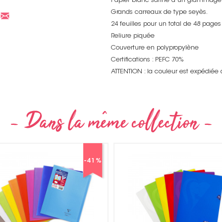
Papier blanc satiné d’un grammage
Grands carreaux de type seyès.
24 feuilles pour un total de 48 pages
Reliure piquée
Couverture en polypropylène
Certifications : PEFC 70%
ATTENTION : la couleur est expédiée
Non merci !
-44
%