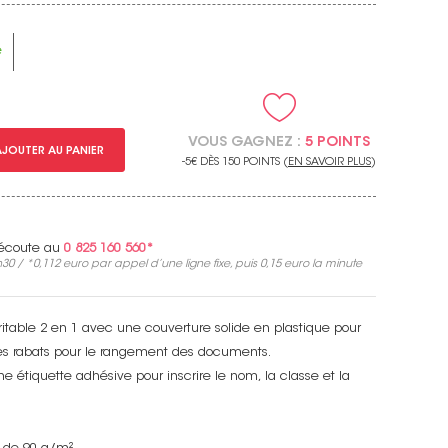
e
VOUS GAGNEZ :
5 POINTS
AJOUTER AU PANIER
-5€ DÈS 150 POINTS (
EN SAVOIR PLUS
)
e écoute au
0 825 160 560*
30 / *
0,112 euro
par appel d’une ligne fixe, puis
0,15 euro
la minute
ritable 2 en 1 avec une couverture solide en plastique pour
ttes rabats pour le rangement des documents.
e étiquette adhésive pour inscrire le nom, la classe et la