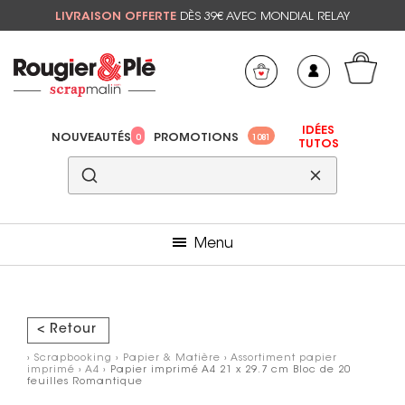
LIVRAISON OFFERTE
DÈS 39€ AVEC MONDIAL RELAY
Mon panier
Mes préférés
IDÉES
NOUVEAUTÉS
PROMOTIONS
0
1081
TUTOS
Menu
< Retour
›
Scrapbooking
›
Papier & Matière
›
Assortiment papier
imprimé
›
A4
› Papier imprimé A4 21 x 29.7 cm Bloc de 20
feuilles Romantique