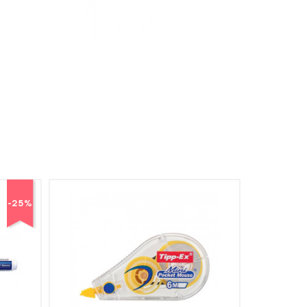
-25
%