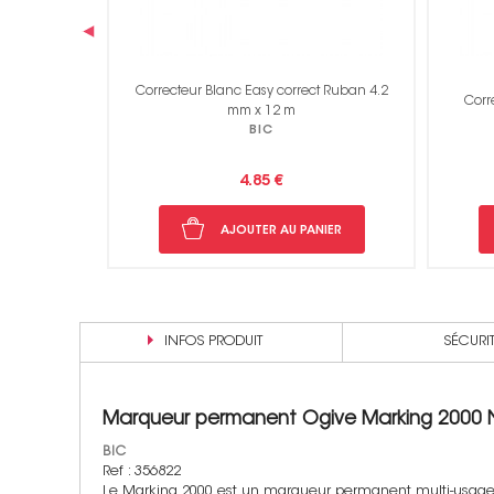
‹
 éponge - 19
Correcteur Blanc Easy correct Ruban 4.2
Corr
mm x 12 m
BIC
4.85 €
NIER
AJOUTER AU PANIER
INFOS PRODUIT
SÉCURI
Marqueur permanent Ogive Marking 2000 N
BIC
Ref : 356822
Le Marking 2000 est un marqueur permanent multi-usage qu