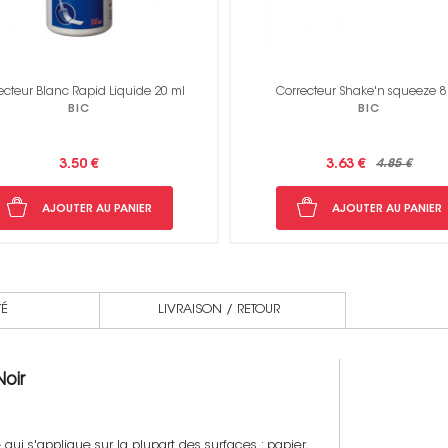
ecteur Blanc Rapid Liquide 20 ml
Correcteur Shake'n squeeze 8
BIC
BIC
3.50 €
3.63 €
4.85 €
AJOUTER AU PANIER
AJOUTER AU PANIER
TÉ
LIVRAISON / RETOUR
oir
i s'applique sur la plupart des surfaces : papier,