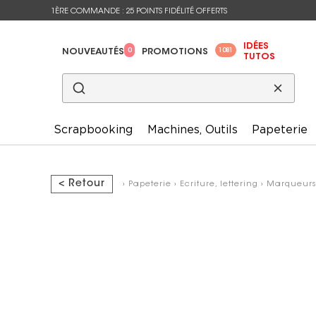
1ÈRE COMMANDE : 25 POINTS FIDÉLITÉ OFFERTS
IDÉES
0
1081
NOUVEAUTÉS
PROMOTIONS
TUTOS
Scrapbooking
Machines, Outils
Papeterie
< Retour
›
Papeterie
›
Ecriture, lettering
›
Marqueurs