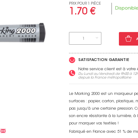
PRIX POUR 1 PIÈCE
Disponibl
1.70 €
Voir toutes nos marques
1
SATISFACTION GARANTIE
Notre service client est à votr
Du Lundi au Vendredi de 9h00 à 12h
depuis la France métropolitaine
Le Marking 2000 est un marqueur per
surfaces : papier, carton, plastique,
pas jusqu'à une certaine pression. Co
son encre résistante à la lumière, à 
pour marquer vos textiles !
Fabriqué en France avec 51 % de ma