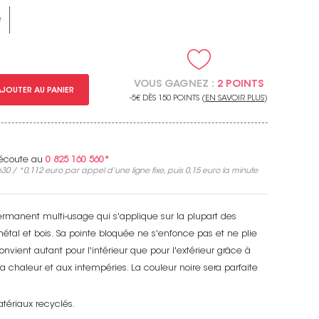
e
VOUS GAGNEZ :
2 POINTS
AJOUTER AU PANIER
-5€ DÈS 150 POINTS (
EN SAVOIR PLUS
)
e écoute au
0 825 160 560*
30 / *
0,112 euro
par appel d’une ligne fixe, puis
0,15 euro
la minute
manent multi-usage qui s'applique sur la plupart des
 métal et bois. Sa pointe bloquée ne s'enfonce pas et ne plie
nvient autant pour l'intérieur que pour l'extérieur grâce à
la chaleur et aux intempéries. La couleur noire sera parfaite
tériaux recyclés.