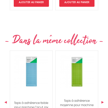
AJOUTER AU PANIER
AJOUTER AU PANIER
Non merci !
Tapis à adhérence
‹
›
Tapis à adhérence faible
moyenne pour machine
pour machine Cricut Joy
E