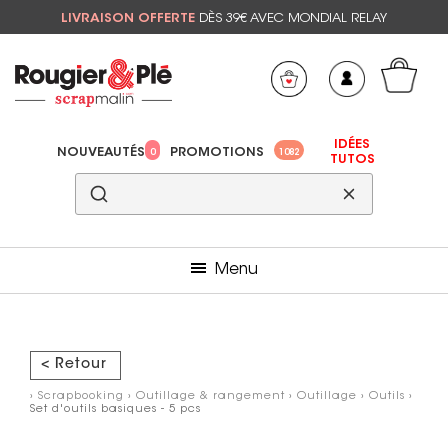
LIVRAISON OFFERTE
DÈS 39€ AVEC MONDIAL RELAY
Mon panier
Mes préférés
IDÉES
NOUVEAUTÉS
PROMOTIONS
0
1082
TUTOS
Menu
< Retour
›
Scrapbooking
›
Outillage & rangement
›
Outillage
›
Outils
›
Set d'outils basiques - 5 pcs