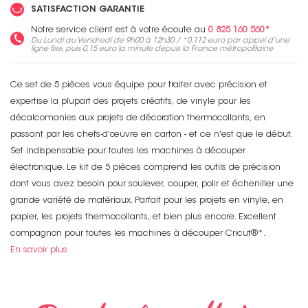
SATISFACTION GARANTIE
Notre service client est à votre écoute au
0 825 160 560*
Du Lundi au Vendredi de 9h00 à 12h30 / *
0,112 euro
par appel d’une
ligne fixe, puis
0,15 euro
la minute depuis la France métropolitaine
Ce set de 5 pièces vous équipe pour traiter avec précision et
expertise la plupart des projets créatifs, de vinyle pour les
décalcomanies aux projets de décoration thermocollants, en
passant par les chefs-d'œuvre en carton - et ce n'est que le début.
Set indispensable pour toutes les machines à découper
électronique. Le kit de 5 pièces comprend les outils de précision
dont vous avez besoin pour soulever, couper, polir et écheniller une
grande variété de matériaux. Parfait pour les projets en vinyle, en
papier, les projets thermocollants, et bien plus encore. Excellent
compagnon pour toutes les machines à découper Cricut®*.
En savoir plus