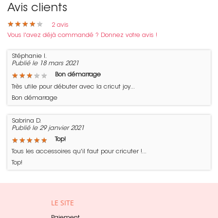
Avis clients
★
★
★
★
★
★
★
★
★
★
2
avis
Vous l'avez déjà commandé ? Donnez votre avis !
Stéphanie I.
Publié le 18 mars 2021
★
★
★
★
★
★
★
★
★
★
Bon démarrage
Très utile pour débuter avec la cricut joy...
Bon démarrage
Sabrina D.
Publié le 29 janvier 2021
★
★
★
★
★
★
★
★
★
★
Top!
Tous les accessoires qu'il faut pour cricuter !...
Top!
LE SITE