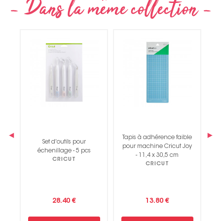
‹
›
Tapis à adhérence faible
Set d'outils pour
m
pour machine Cricut Joy
échenillage - 5 pcs
- 11,4 x 30,5 cm
CRICUT
CRICUT
28.40 €
13.80 €