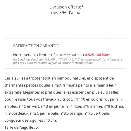
Livraison offerte*
dès 39€ d'achat
SATISFACTION GARANTIE
Notre service client est à votre écoute au
0 825 160 560*
Du Lundi au Vendredi de 9h00 à 12h30 / *
0,112 euro
par appel d’une ligne fixe,
puis
0,15 euro
la minute depuis la France métropolitaine
Ces aiguilles à tricoter sont en bambou naturel, et disposent de
charmantes petites boules à motifs fleuris peints à la main à leur
extrémité. Elégantes et pratiques, elles existent en plusieurs tailles
pour réaliser tous vos travaux au tricot. : N° 10 en coloris rouge, n° 7
en bleu, n° 5 en vert, n° 3 en jaune, n° 4 rose, n°6 marine, n°8 fuchsia,
n°9 bordeaux, n°2.5 jaune pâle, n°3.5 orange, n°4.5 vert pâle.
Longueur des aiguilles : 40 cm.
Taille de l'aiguille : 5.