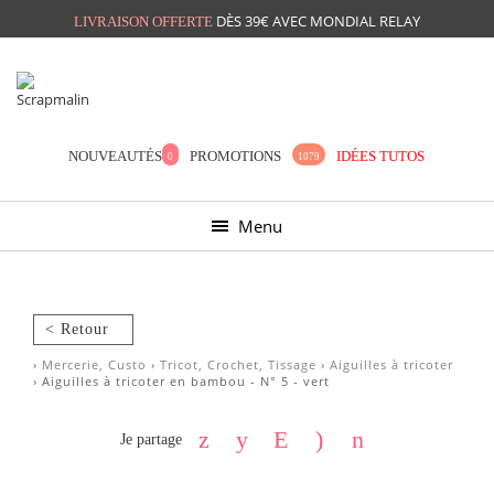
DÈS 39€ AVEC MONDIAL RELAY
LIVRAISON OFFERTE
Mon panier
Mes préférés
NOUVEAUTÉS
PROMOTIONS
IDÉES TUTOS
0
1079
Menu
< Retour
›
Mercerie, Custo
›
Tricot, Crochet, Tissage
›
Aiguilles à tricoter
› Aiguilles à tricoter en bambou - N° 5 - vert
Je partage