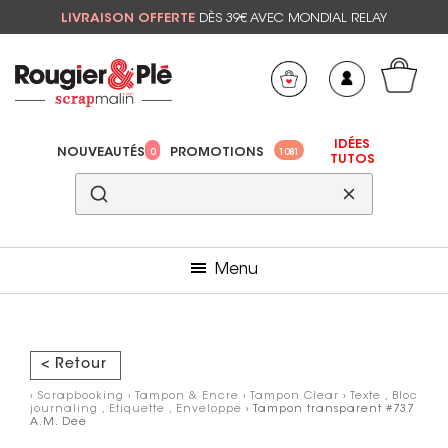
LIVRAISON OFFERTE
DÈS 39€ AVEC MONDIAL RELAY
Mon panier
Mes préférés
IDÉES
NOUVEAUTÉS
PROMOTIONS
0
1081
TUTOS
Menu
< Retour
›
Scrapbooking
›
Tampon & Encre
›
Tampon Clear
›
Texte , Bloc
journaling , Etiquette , Enveloppe
› Tampon transparent #737
A.M. Dee