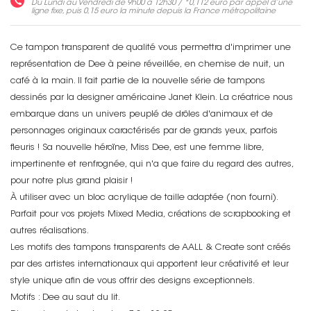
Du Lundi au Vendredi de 9h00 à 12h30 / *
0,112 euro
par appel d’une
ligne fixe, puis
0,15 euro
la minute depuis la France métropolitaine
Ce tampon transparent de qualité vous permettra d'imprimer une
représentation de Dee à peine réveillée, en chemise de nuit, un
café à la main. Il fait partie de la nouvelle série de tampons
dessinés par la designer américaine Janet Klein. La créatrice nous
embarque dans un univers peuplé de drôles d'animaux et de
personnages originaux caractérisés par de grands yeux, parfois
fleuris ! Sa nouvelle héroïne, Miss Dee, est une femme libre,
impertinente et renfrognée, qui n'a que faire du regard des autres,
pour notre plus grand plaisir !
À utiliser avec un bloc acrylique de taille adaptée (non fourni).
Parfait pour vos projets Mixed Media, créations de scrapbooking et
autres réalisations.
Les motifs des tampons transparents de AALL & Create sont créés
par des artistes internationaux qui apportent leur créativité et leur
style unique afin de vous offrir des designs exceptionnels.
Motifs : Dee au saut du lit.