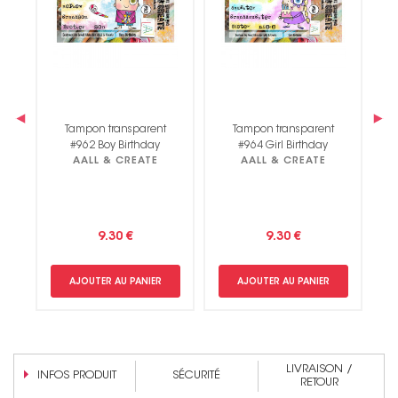
‹
›
Tampon transparent
Tampon transparent
s
#962 Boy Birthday
#964 Girl Birthday
AALL & CREATE
AALL & CREATE
9.30 €
9.30 €
AJOUTER AU PANIER
AJOUTER AU PANIER
LIVRAISON /
INFOS PRODUIT
SÉCURITÉ
RETOUR