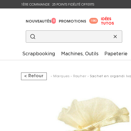
1ÈRE COMMANDE : 25 POINTS FIDÉLITÉ OFFERTS
IDÉES
0
1082
NOUVEAUTÉS
PROMOTIONS
TUTOS
Scrapbooking
Machines, Outils
Papeterie
< Retour
›
Marques
›
Rayher
› Sachet en organdi Ivo