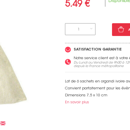
Disponibl
5.49 €
1
Voir toutes nos marques
SATISFACTION GARANTIE
Notre service client est à votr
Du Lundi au Vendredi de 9h00 à 12h
depuis la France métropolitaine
Lot de 6 sachets en organdi ivoire a
Convient parfaitement pour les évèn
Dimensions 7,5 x 10 cm
Non merci !
En savoir plus