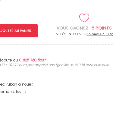
e
VOUS GAGNEZ :
5 POINTS
AJOUTER AU PANIER
-5€ DÈS 150 POINTS (
EN SAVOIR PLUS
)
e écoute au
0 825 160 560*
30 / *
0,112 euro
par appel d’une ligne fixe, puis
0,15 euro
la minute
vec ruban à nouer.
ements festifs.