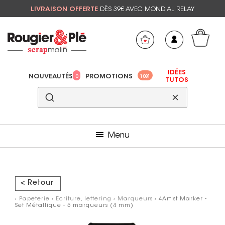
LIVRAISON OFFERTE
DÈS 39€ AVEC MONDIAL RELAY
Mon panier
Mes préférés
IDÉES
NOUVEAUTÉS
PROMOTIONS
0
1081
TUTOS
Menu
< Retour
›
Papeterie
›
Ecriture, lettering
›
Marqueurs
› 4Artist Marker -
Set Métallique - 5 marqueurs (4 mm)