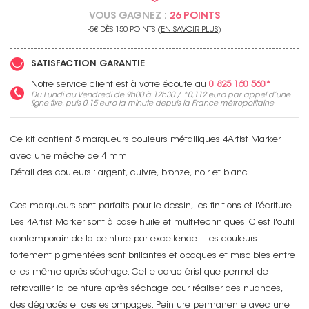
VOUS GAGNEZ :
26 POINTS
-5€ DÈS 150 POINTS (
EN SAVOIR PLUS
)
SATISFACTION GARANTIE
Notre service client est à votre écoute au
0 825 160 560*
Du Lundi au Vendredi de 9h00 à 12h30 / *
0,112 euro
par appel d’une
ligne fixe, puis
0,15 euro
la minute depuis la France métropolitaine
Ce kit contient 5 marqueurs couleurs métalliques 4Artist Marker
avec une mèche de 4 mm.
Détail des couleurs : argent, cuivre, bronze, noir et blanc.
Ces marqueurs sont parfaits pour le dessin, les finitions et l'écriture.
Les 4Artist Marker sont à base huile et multi-techniques. C'est l'outil
contemporain de la peinture par excellence ! Les couleurs
fortement pigmentées sont brillantes et opaques et miscibles entre
elles même après séchage. Cette caractéristique permet de
retravailler la peinture après séchage pour réaliser des nuances,
des dégradés et des estompages. Peinture permanente avec une