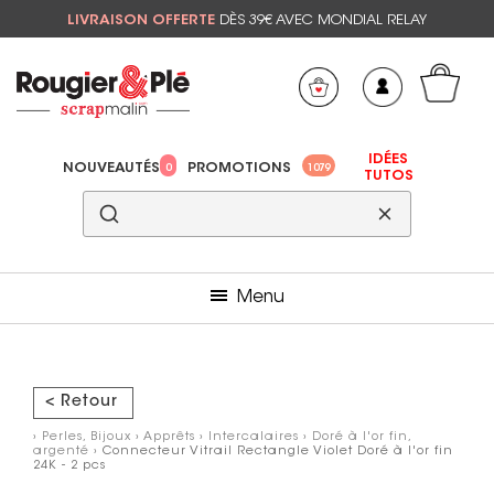
LIVRAISON OFFERTE
DÈS 39€ AVEC MONDIAL RELAY
Mon panier
Mes préférés
IDÉES
NOUVEAUTÉS
PROMOTIONS
0
1079
TUTOS
Menu
< Retour
›
Perles, Bijoux
›
Apprêts
›
Intercalaires
›
Doré à l'or fin,
argenté
› Connecteur Vitrail Rectangle Violet Doré à l'or fin
24K - 2 pcs