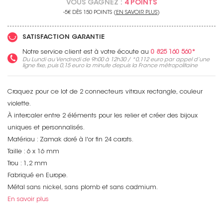
VOUS GAGNEZ :
4 POINTS
-5€ DÈS 150 POINTS (
EN SAVOIR PLUS
)
SATISFACTION GARANTIE
Notre service client est à votre écoute au
0 825 160 560*
Du Lundi au Vendredi de 9h00 à 12h30 / *
0,112 euro
par appel d’une
ligne fixe, puis
0,15 euro
la minute depuis la France métropolitaine
Craquez pour ce lot de 2 connecteurs vitraux rectangle, couleur
violette.
À intercaler entre 2 éléments pour les relier et créer des bijoux
uniques et personnalisés.
Matériau : Zamak doré à l'or fin 24 carats.
Taille : 6 x 16 mm
Trou : 1,2 mm
Fabriqué en Europe.
Métal sans nickel, sans plomb et sans cadmium.
En savoir plus