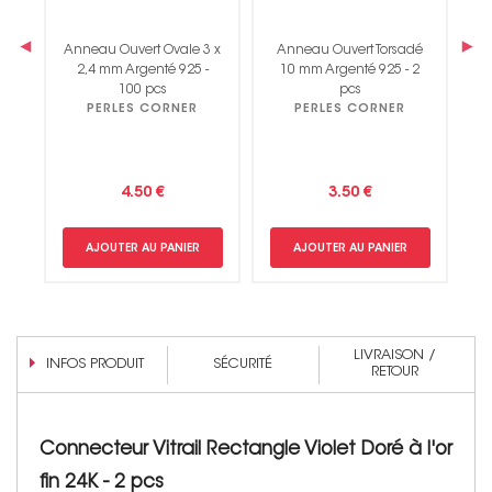
‹
›
Anneau Ouvert Ovale 3 x
Anneau Ouvert Torsadé
A
m
2,4 mm Argenté 925 -
10 mm Argenté 925 - 2
1
100 pcs
pcs
PERLES CORNER
PERLES CORNER
4.50 €
3.50 €
AJOUTER AU PANIER
AJOUTER AU PANIER
LIVRAISON /
INFOS PRODUIT
SÉCURITÉ
RETOUR
Connecteur Vitrail Rectangle Violet Doré à l'or
fin 24K - 2 pcs