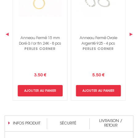
‹
›
m
Anneau Fermé 15 mm
Anneau Fermé Ovale
Doré à l'or fin 24K - 8 pcs
Argenté 925 - 4 pcs
D
PERLES CORNER
PERLES CORNER
3.50 €
5.50 €
AJOUTER AU PANIER
AJOUTER AU PANIER
LIVRAISON /
INFOS PRODUIT
SÉCURITÉ
RETOUR