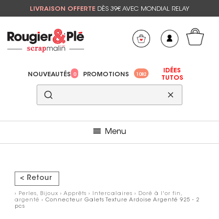
LIVRAISON OFFERTE
DÈS 39€ AVEC MONDIAL RELAY
Mon panier
Mes préférés
IDÉES
NOUVEAUTÉS
PROMOTIONS
0
1082
TUTOS
Menu
< Retour
›
Perles, Bijoux
›
Apprêts
›
Intercalaires
›
Doré à l'or fin,
argenté
› Connecteur Galets Texture Ardoise Argenté 925 - 2
pcs