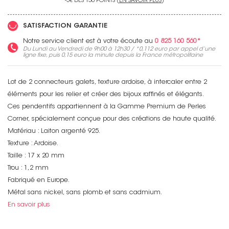
-5€ DÈS 150 POINTS (
EN SAVOIR PLUS
)
SATISFACTION GARANTIE
Notre service client est à votre écoute au
0 825 160 560*
Du Lundi au Vendredi de 9h00 à 12h30 / *
0,112 euro
par appel d’une
ligne fixe, puis
0,15 euro
la minute depuis la France métropolitaine
Lot de 2 connecteurs galets, texture ardoise, à intercaler entre 2
éléments pour les relier et créer des bijoux raffinés et élégants.
Ces pendentifs appartiennent à la Gamme Premium de Perles
Corner, spécialement conçue pour des créations de haute qualité.
Matériau : Laiton argenté 925.
Texture : Ardoise.
Taille : 17 x 20 mm
Trou : 1,2 mm
Fabriqué en Europe.
Métal sans nickel, sans plomb et sans cadmium.
En savoir plus