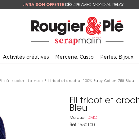
LIVRAISON OFFERTE
DÈS 39€ AVEC MONDIAL RELAY
Activités créatives
Mercerie, Custo
Perles, Bijoux
Fils à tricoter , Laines
› Fil tricot et crochet 100% Baby Cotton 758 Bleu
Fil tricot et cr
Bleu
Marque :
DMC
Ref :
580100