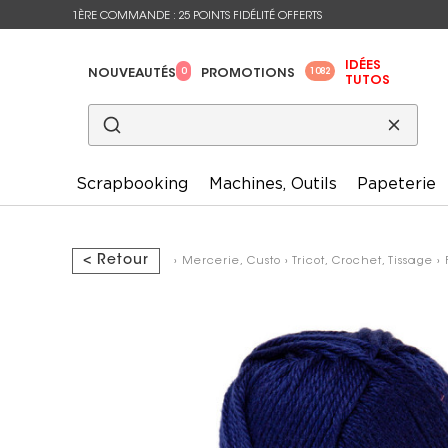
1ÈRE COMMANDE : 25 POINTS FIDÉLITÉ OFFERTS
IDÉES
0
1082
NOUVEAUTÉS
PROMOTIONS
TUTOS
Scrapbooking
Machines, Outils
Papeterie
< Retour
›
Mercerie, Custo
›
Tricot, Crochet, Tissage
›