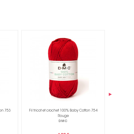
›
ton 753
Fil tricot et crochet 100% Baby Cotton 754
Fil tricot 
Rouge
DMC