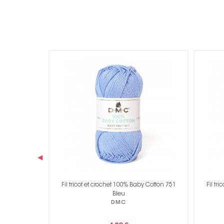
‹
y Cotton 750
Fil tricot et crochet 100% Baby Cotton 751
Fil tr
Bleu
DMC