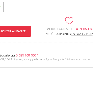
e
VOUS GAGNEZ :
4 POINTS
AJOUTER AU PANIER
-5€ DÈS 150 POINTS (
EN SAVOIR PLUS
)
e écoute au
0 825 160 560*
30 / *
0,112 euro
par appel d’une ligne fixe, puis
0,15 euro
la minute