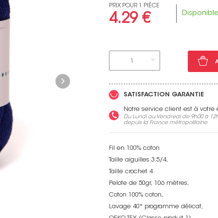
PRIX POUR 1 PIÈCE
Disponibl
4.29 €
Voir toutes nos marques
1
SATISFACTION GARANTIE
Notre service client est à votr
Du Lundi au Vendredi de 9h00 à 12h
depuis la France métropolitaine
Fil en 100% coton
Taille aiguilles 3.5/4,
Taille crochet 4
Pelote de 50gr, 106 mètres,
Coton 100% coton,
Lavage 40° programme délicat,