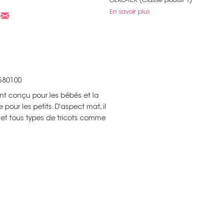
OEKO-TEX (Classe produit 1)
En savoir plus
 580100
nt conçu pour les bébés et la
e pour les petits. D'aspect mat, il
 et tous types de tricots comme
)
Non merci !