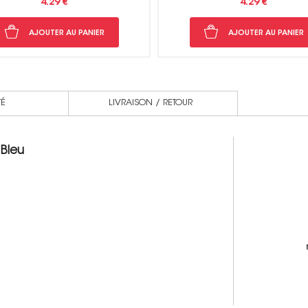
4.29 €
4.29 €
AJOUTER AU PANIER
AJOUTER AU PANIER
TÉ
LIVRAISON / RETOUR
 Bleu