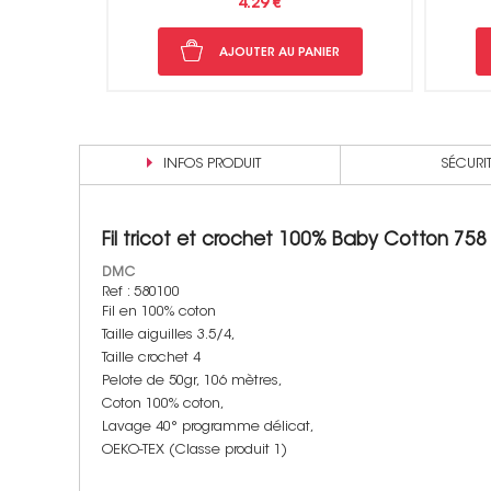
4.29 €
NIER
AJOUTER AU PANIER
INFOS PRODUIT
SÉCURI
Fil tricot et crochet 100% Baby Cotton 758
DMC
Ref : 580100
Fil en 100% coton
Taille aiguilles 3.5/4,
Taille crochet 4
Pelote de 50gr, 106 mètres,
Coton 100% coton,
Lavage 40° programme délicat,
OEKO-TEX (Classe produit 1)