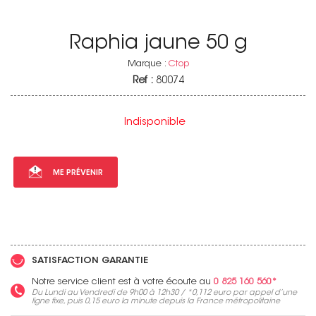
Raphia jaune 50 g
Marque :
Ctop
Ref :
80074
Indisponible
ME PRÉVENIR
SATISFACTION GARANTIE
Notre service client est à votre écoute au
0 825 160 560*
Du Lundi au Vendredi de 9h00 à 12h30 / *
0,112 euro
par appel d’une
ligne fixe, puis
0,15 euro
la minute depuis la France métropolitaine