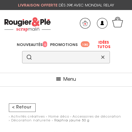
LIVRAISON OFFERTE
DÈS 39€ AVEC MONDIAL RELAY
Mon panier
Mes préférés
IDÉES
NOUVEAUTÉS
PROMOTIONS
0
1082
TUTOS
Menu
< Retour
›
Activités créatives
›
Home déco
›
Accessoires de décoration
›
Décoration naturelle
› Raphia jaune 50 g