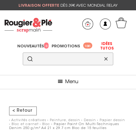
LIVRAISON OFFERTE
DÈS 39€ AVEC MONDIAL RELAY
Mon panier
Mes préférés
IDÉES
NOUVEAUTÉS
PROMOTIONS
0
1081
TUTOS
Menu
< Retour
›
Activités créatives
›
Peinture, dessin
›
Dessin
›
Papier dessin
›
Bloc et carnet
›
Bloc
› Papier Paint On Multi-Techniques
Denim 250 g/m² A4 21 x 29.7 cm Bloc de 15 feuilles