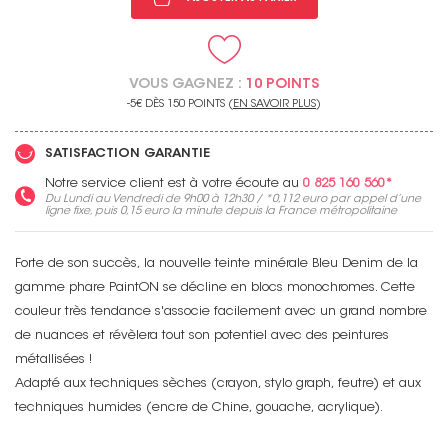
VOUS GAGNEZ :
10 POINTS
-5€ DÈS 150 POINTS (
EN SAVOIR PLUS
)
SATISFACTION GARANTIE
Notre service client est à votre écoute au
0 825 160 560*
Du Lundi au Vendredi de 9h00 à 12h30 / *
0,112 euro
par appel d’une
ligne fixe, puis
0,15 euro
la minute depuis la France métropolitaine
Forte de son succès, la nouvelle teinte minérale Bleu Denim de la
gamme phare PaintON se décline en blocs monochromes. Cette
couleur très tendance s'associe facilement avec un grand nombre
de nuances et révèlera tout son potentiel avec des peintures
métallisées !
Adapté aux techniques sèches (crayon, stylo graph, feutre) et aux
techniques humides (encre de Chine, gouache, acrylique).