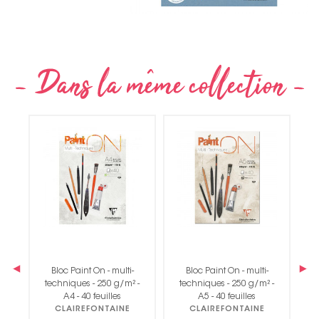
‹
›
Bloc Paint On - multi-
Bloc Paint On - multi-
Bl
 -
techniques - 250 g/m² -
techniques - 250 g/m² -
25
A4 - 40 feuilles
A5 - 40 feuilles
CLAIREFONTAINE
CLAIREFONTAINE