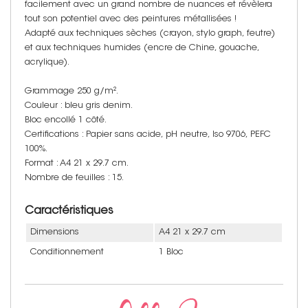
facilement avec un grand nombre de nuances et révèlera
tout son potentiel avec des peintures métallisées !
Adapté aux techniques sèches (crayon, stylo graph, feutre)
et aux techniques humides (encre de Chine, gouache,
acrylique).
Grammage 250 g/m².
Couleur : bleu gris denim.
Bloc encollé 1 côté.
Certifications : Papier sans acide, pH neutre, Iso 9706, PEFC
100%.
Format : A4 21 x 29.7 cm.
Nombre de feuilles : 15.
Caractéristiques
Dimensions
A4 21 x 29.7 cm
Conditionnement
1 Bloc