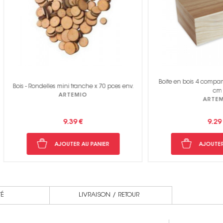
Boite en bois 4 compartiments - 20 
Rondelles mini tranche x 70 pces env.
cm
ARTEMIO
ARTEMIO
9.39 €
9.29 €
AJOUTER AU PANIER
AJOUTER AU PANIER
TÉ
LIVRAISON / RETOUR