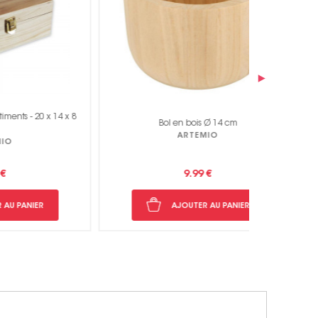
›
x 14 x 8
Bol en bois Ø 14 cm
ARTEMIO
9.99 €
AJOUTER AU PANIER