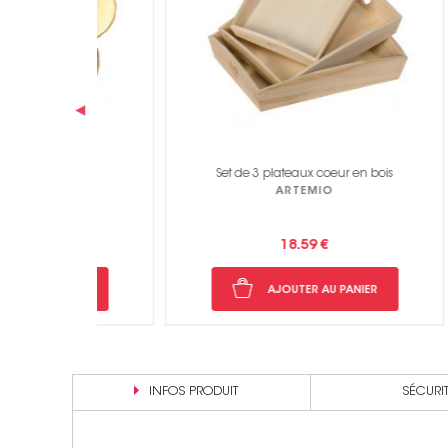
‹
s env.
Set de 3 plateaux coeur en bois
Bois - 
ARTEMIO
18.59 €
NIER
AJOUTER AU PANIER
INFOS PRODUIT
SÉCURI