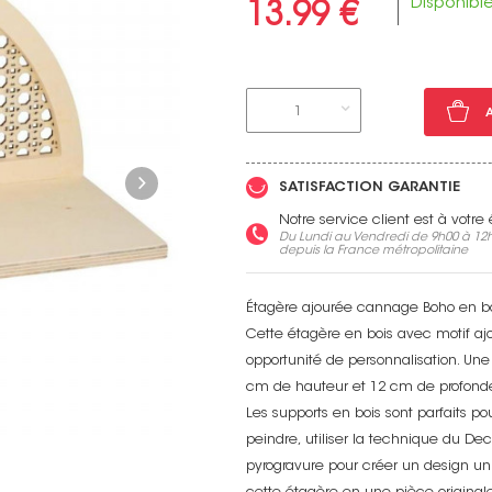
Disponibl
13.99 €
1
Voir toutes nos marques
SATISFACTION GARANTIE
Notre service client est à votr
Du Lundi au Vendredi de 9h00 à 12h
depuis la France métropolitaine
Étagère ajourée cannage Boho en bo
Cette étagère en bois avec motif ajo
opportunité de personnalisation. Une
cm de hauteur et 12 cm de profondeu
Les supports en bois sont parfaits po
peindre, utiliser la technique du D
pyrogravure pour créer un design uniq