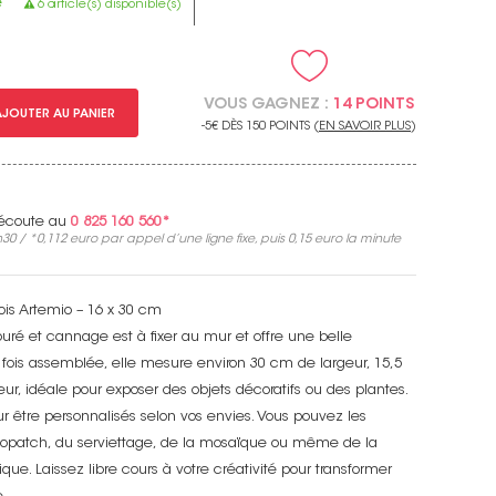
e
6 article(s) disponible(s)
VOUS GAGNEZ :
14 POINTS
AJOUTER AU PANIER
-5€ DÈS 150 POINTS (
EN SAVOIR PLUS
)
e écoute au
0 825 160 560*
30 / *
0,112 euro
par appel d’une ligne fixe, puis
0,15 euro
la minute
is Artemio – 16 x 30 cm
uré et cannage est à fixer au mur et offre une belle
 fois assemblée, elle mesure environ 30 cm de largeur, 15,5
r, idéale pour exposer des objets décoratifs ou des plantes.
ur être personnalisés selon vos envies. Vous pouvez les
ecopatch, du serviettage, de la mosaïque ou même de la
ue. Laissez libre cours à votre créativité pour transformer