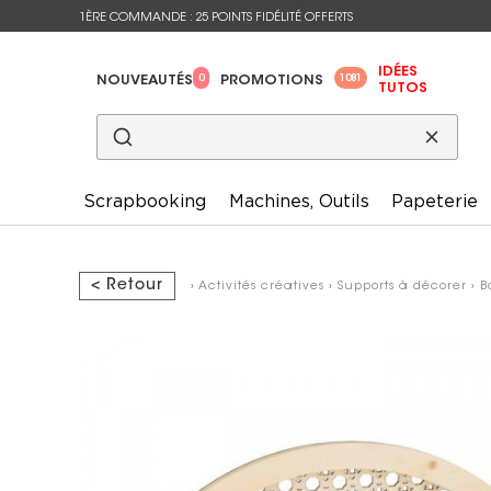
1ÈRE COMMANDE : 25 POINTS FIDÉLITÉ OFFERTS
IDÉES
0
1081
NOUVEAUTÉS
PROMOTIONS
TUTOS
Scrapbooking
Machines, Outils
Papeterie
< Retour
›
Activités créatives
›
Supports à décorer
›
B