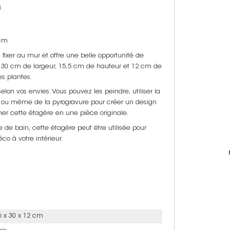
m
 cm
fixer au mur et offre une belle opportunité de
n 30 cm de largeur, 15,5 cm de hauteur et 12 cm de
es plantes.
elon vos envies. Vous pouvez les peindre, utiliser la
 ou même de la pyrogravure pour créer un design
rmer cette étagère en une pièce originale.
e de bain, cette étagère peut être utilisée pour
o à votre intérieur.
6 x 30 x 12 cm