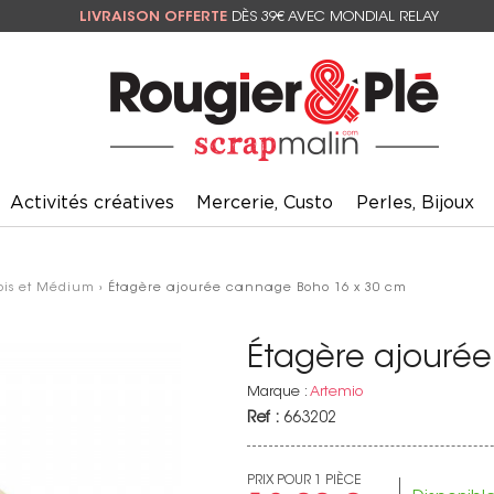
LIVRAISON OFFERTE
DÈS 39€ AVEC MONDIAL RELAY
Activités créatives
Mercerie, Custo
Perles, Bijoux
ois et Médium
› Étagère ajourée cannage Boho 16 x 30 cm
Étagère ajouré
Marque :
Artemio
Ref :
663202
PRIX POUR 1 PIÈCE