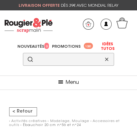
LIVRAISON OFFERTE
DÈS 39€ AVEC MONDIAL RELAY
Mon panier
Mes préférés
IDÉES
NOUVEAUTÉS
PROMOTIONS
0
1081
TUTOS
Menu
< Retour
›
Activités créatives
›
Modelage, Moulage
›
Accessoires et
outils
› Ébauchoir 20 cm n°56 et n°24