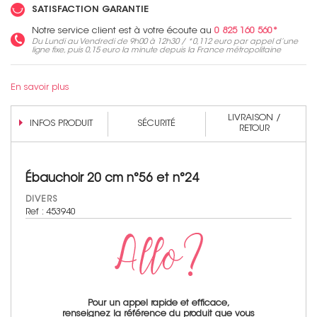
SATISFACTION GARANTIE
Notre service client est à votre écoute au
0 825 160 560*
Non merci !
Du Lundi au Vendredi de 9h00 à 12h30 / *
0,112 euro
par appel d’une
ligne fixe, puis
0,15 euro
la minute depuis la France métropolitaine
En savoir plus
LIVRAISON /
INFOS PRODUIT
SÉCURITÉ
RETOUR
Ébauchoir 20 cm n°56 et n°24
DIVERS
Ref : 453940
Pour un appel rapide et efficace,
renseignez la référence du produit que vous