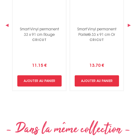
‹
›
t
Smart Vinyl permanent
Smart Vinyl permanent
33 x 91 cm Rouge
Pailleté 33 x 91 cm Or
CRICUT
CRICUT
Non merci !
11.15 €
13.70 €
AJOUTER AU PANIER
AJOUTER AU PANIER