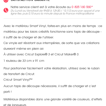
SATISFACTION GARANTIE
Notre service client est à votre écoute au
0 825 160 560*
Du Lundi au Vendredi de 9h00 à 12h30 / *
0,112 euro
par appel d’une
ligne fixe, puis
0,15 euro
la minute depuis la France métropolitaine
Avec le matériau Smart Vinyl, faites-en plus en moins de temps : ce
matériau pour les loisirs créatifs fonctionne sans tapis de découpe -
il suffit de le charger et de l'utiliser.
Ce vinyle est résistant aux intempéries, de sorte que vos créations
dureront même en plein air.
À utiliser avec Cricut Explore® 3 et Cricut Maker® 3.
1 rouleau de 33 cm x 91 cm
Pour positionner facilement votre réalisation, utilisez avec le ruban
de transfert de Cricut.
Cricut Smart Vinyl™
Aucun tapis de découpe nécessaire, il suffit de charger et c’est
parti !
Matériaux disponibles dans une grande variété de couleurs, d’effets
et de longueurs.