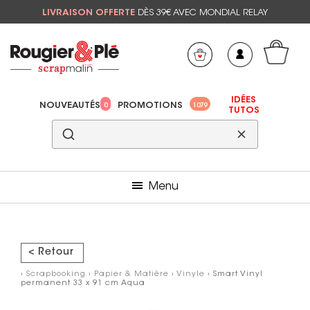
LIVRAISON OFFERTE
DÈS 39€ AVEC MONDIAL RELAY
Mon panier
Mes préférés
IDÉES
NOUVEAUTÉS
PROMOTIONS
0
1079
TUTOS
Menu
< Retour
›
Scrapbooking
›
Papier & Matière
›
Vinyle
› Smart Vinyl
permanent 33 x 91 cm Aqua