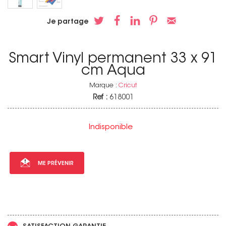
Je partage
Smart Vinyl permanent 33 x 91
cm Aqua
Marque :
Cricut
Ref :
618001
Indisponible
ME PRÉVENIR