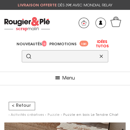
LIVRAISON OFFERTE
DÈS 39€ AVEC MONDIAL RELAY
Mon panier
Mes préférés
IDÉES
NOUVEAUTÉS
PROMOTIONS
0
1081
TUTOS
Menu
< Retour
›
Activités créatives
›
Puzzle
› Puzzle en bois Le Tendre Chat