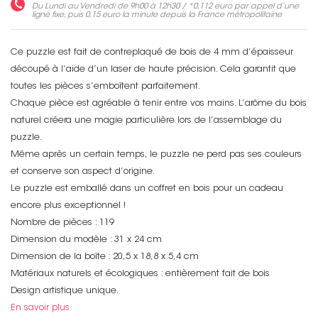
Du Lundi au Vendredi de 9h00 à 12h30 / *
0,112 euro
par appel d’une
ligne fixe, puis
0,15 euro
la minute depuis la France métropolitaine
Ce puzzle est fait de contreplaqué de bois de 4 mm d’épaisseur
découpé à l’aide d’un laser de haute précision. Cela garantit que
toutes les pièces s’emboîtent parfaitement.
Chaque pièce est agréable à tenir entre vos mains. L’arôme du bois
naturel créera une magie particulière lors de l’assemblage du
puzzle.
Même après un certain temps, le puzzle ne perd pas ses couleurs
et conserve son aspect d’origine.
Le puzzle est emballé dans un coffret en bois pour un cadeau
encore plus exceptionnel !
Non merci !
Nombre de pièces : 119
Dimension du modèle : 31 x 24 cm
Dimension de la boîte : 20,5 x 18,8 x 5,4 cm
Matériaux naturels et écologiques : entièrement fait de bois
Design artistique unique.
En savoir plus