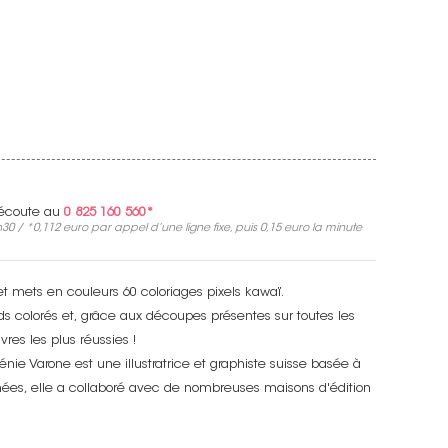
e écoute au
0 825 160 560*
30 / *
0,112 euro
par appel d’une ligne fixe, puis
0,15 euro
la minute
et mets en couleurs 60 coloriages pixels kawaï.
 colorés et, grâce aux découpes présentes sur toutes les
vres les plus réussies !
nie Varone est une illustratrice et graphiste suisse basée à
nées, elle a collaboré avec de nombreuses maisons d'édition