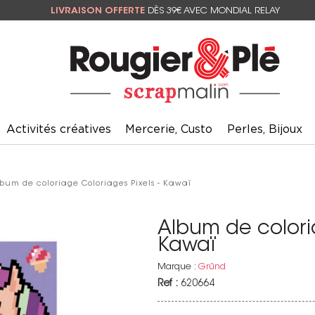
LIVRAISON OFFERTE
DÈS 39€ AVEC MONDIAL RELAY
Activités créatives
Mercerie, Custo
Perles, Bijoux
lbum de coloriage Coloriages Pixels - Kawaï
Album de coloria
Kawaï
Marque :
Gründ
Ref :
620664