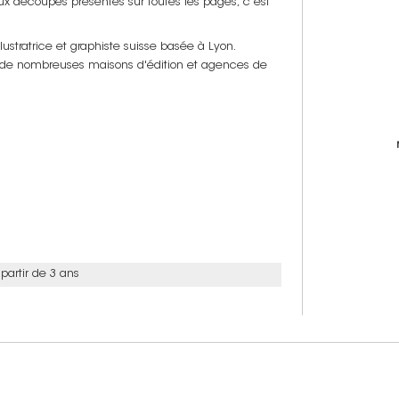
x découpes présentes sur toutes les pages, c’est
ustratrice et graphiste suisse basée à Lyon.
c de nombreuses maisons d'édition et agences de
 partir de 3 ans