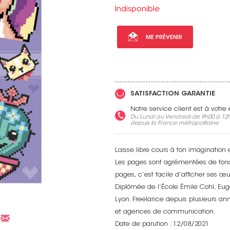
Indisponible
ME PRÉVENIR
Voir toutes nos marques
SATISFACTION GARANTIE
Notre service client est à votr
Du Lundi au Vendredi de 9h00 à 12h
depuis la France métropolitaine
Laisse libre cours à ton imagination 
Les pages sont agrémentées de fonds
pages, c’est facile d’afficher ses œu
Diplômée de l’École Émile Cohl, Eugé
Lyon. Freelance depuis plusieurs an
et agences de communication.
Date de parution : 12/08/2021