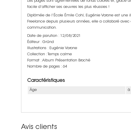
Les pages sont agrémentées de fonds colorés et, grâce au
facile d’afficher ses œuvres les plus réussies !
Diplômée de l’École Émile Cohl, Eugénie Varone est une ill
Freelance depuis plusieurs années, elle a collaboré ave
communication.
Date de parution : 12/08/2021
Éditeur : Gründ
Illustrations : Eugénie Varone
Collection : Temps calme
Format : Album Présentation Broché
Nombre de pages : 64
Caractéristiques
Âge
à
Avis clients