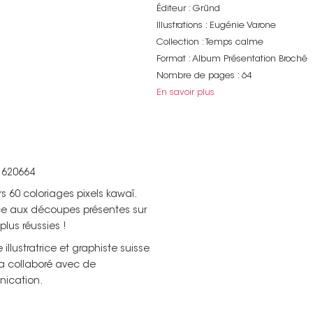
Éditeur : Gründ
Illustrations : Eugénie Varone
Collection : Temps calme
Format : Album Présentation Broché
Nombre de pages : 64
En savoir plus
- 620664
s 60 coloriages pixels kawaï.
ce aux découpes présentes sur
plus réussies !
llustratrice et graphiste suisse
 a collaboré avec de
ication.