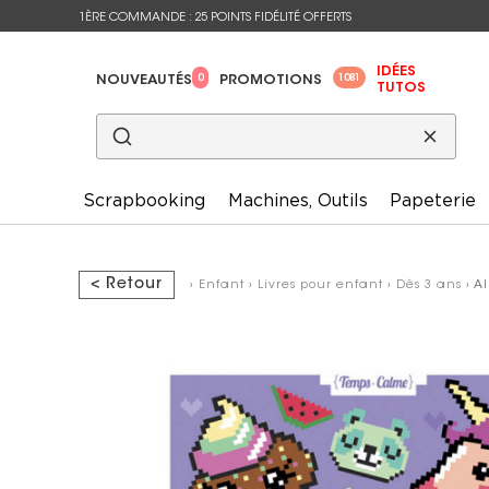
1ÈRE COMMANDE : 25 POINTS FIDÉLITÉ OFFERTS
IDÉES
0
1081
NOUVEAUTÉS
PROMOTIONS
TUTOS
Scrapbooking
Machines, Outils
Papeterie
< Retour
›
Enfant
›
Livres pour enfant
›
Dès 3 ans
› A