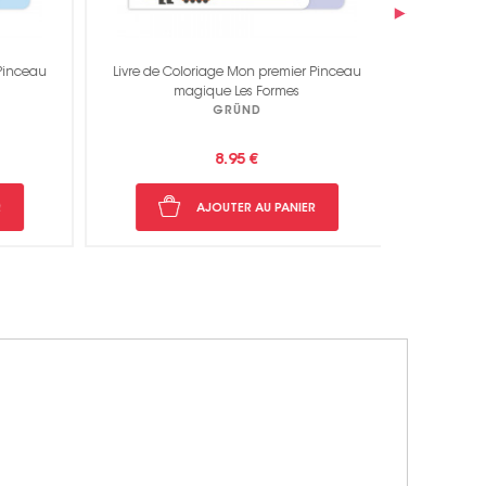
›
inceau
Livre de Coloriage Mon premier Pinceau
Livre de
magique Les Formes
Cherc
GRÜND
8.95 €
AJOUTER AU PANIER