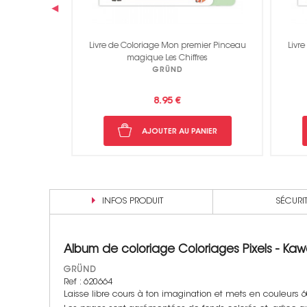
‹
Dragons et
Livre de Coloriage Mon premier Pinceau
Livre
s
magique Les Chiffres
GRÜND
8.95 €
NIER
AJOUTER AU PANIER
INFOS PRODUIT
SÉCURI
Album de coloriage Coloriages Pixels - Kaw
GRÜND
Ref : 620664
Laisse libre cours à ton imagination et mets en couleurs 6