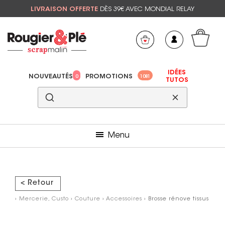
LIVRAISON OFFERTE
DÈS 39€ AVEC MONDIAL RELAY
Mon panier
Mes préférés
IDÉES
NOUVEAUTÉS
PROMOTIONS
0
1081
TUTOS
Menu
< Retour
›
Mercerie, Custo
›
Couture
›
Accessoires
› Brosse rénove tissus