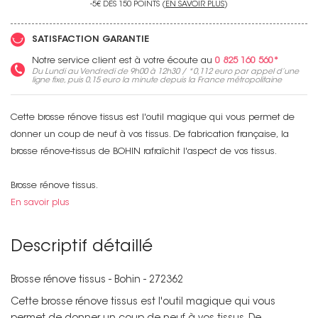
-5€ DÈS 150 POINTS (
EN SAVOIR PLUS
)
SATISFACTION GARANTIE
Notre service client est à votre écoute au
0 825 160 560*
Du Lundi au Vendredi de 9h00 à 12h30 / *
0,112 euro
par appel d’une
ligne fixe, puis
0,15 euro
la minute depuis la France métropolitaine
Cette brosse rénove tissus est l'outil magique qui vous permet de
donner un coup de neuf à vos tissus. De fabrication française, la
brosse rénove-tissus de BOHIN rafraîchit l'aspect de vos tissus.
Brosse rénove tissus.
En savoir plus
Descriptif détaillé
Brosse rénove tissus - Bohin - 272362
Non merci !
Cette brosse rénove tissus est l'outil magique qui vous