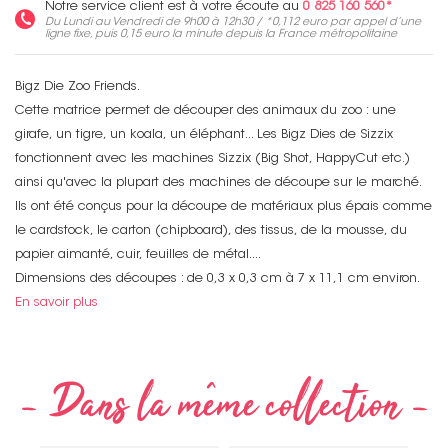
Notre service client est à votre écoute au
0 825 160 560*
Du Lundi au Vendredi de 9h00 à 12h30 / *
0,112 euro
par appel d’une
ligne fixe, puis
0,15 euro
la minute depuis la France métropolitaine
Bigz Die Zoo Friends.
Cette matrice permet de découper des animaux du zoo : une
girafe, un tigre, un koala, un éléphant... Les Bigz Dies de Sizzix
fonctionnent avec les machines Sizzix (Big Shot, HappyCut etc.)
ainsi qu'avec la plupart des machines de découpe sur le marché.
Ils ont été conçus pour la découpe de matériaux plus épais comme
le cardstock, le carton (chipboard), des tissus, de la mousse, du
papier aimanté, cuir, feuilles de métal....
Dimensions des découpes : de 0,3 x 0,3 cm à 7 x 11,1 cm environ.
En savoir plus