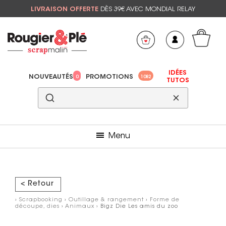
LIVRAISON OFFERTE
DÈS 39€ AVEC MONDIAL RELAY
Mon panier
Mes préférés
IDÉES
NOUVEAUTÉS
PROMOTIONS
0
1082
TUTOS
Menu
< Retour
›
Scrapbooking
›
Outillage & rangement
›
Forme de
découpe, dies
›
Animaux
› Bigz Die Les amis du zoo