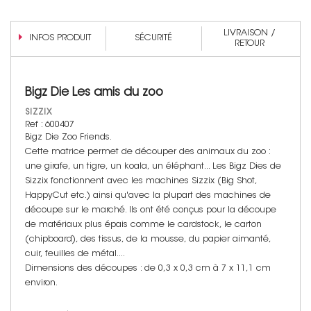
LIVRAISON /
INFOS PRODUIT
SÉCURITÉ
RETOUR
Bigz Die Les amis du zoo
SIZZIX
Ref : 600407
Bigz Die Zoo Friends.
Cette matrice permet de découper des animaux du zoo :
une girafe, un tigre, un koala, un éléphant... Les Bigz Dies de
Sizzix fonctionnent avec les machines Sizzix (Big Shot,
HappyCut etc.) ainsi qu'avec la plupart des machines de
découpe sur le marché. Ils ont été conçus pour la découpe
de matériaux plus épais comme le cardstock, le carton
(chipboard), des tissus, de la mousse, du papier aimanté,
cuir, feuilles de métal....
Dimensions des découpes : de 0,3 x 0,3 cm à 7 x 11,1 cm
environ.