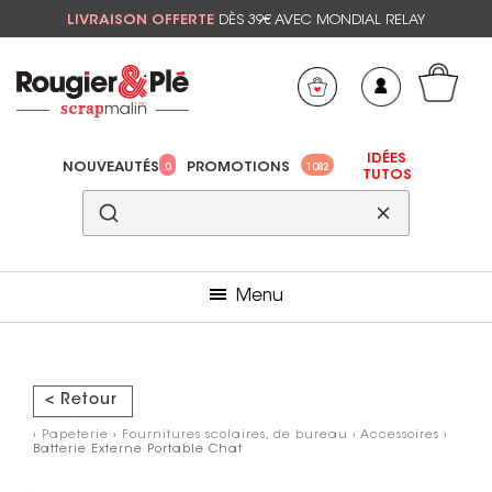
LIVRAISON OFFERTE
DÈS 39€ AVEC MONDIAL RELAY
Mon panier
Mes préférés
IDÉES
NOUVEAUTÉS
PROMOTIONS
0
1082
TUTOS
Menu
< Retour
›
Papeterie
›
Fournitures scolaires, de bureau
›
Accessoires
›
Batterie Externe Portable Chat