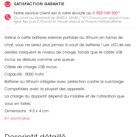
SATISFACTION GARANTIE
Notre service client est à votre écoute au
0 825 160 560*
Du Lundi au Vendredi de 9h00 à 12h30 / *
0,112 euro
par appel d’une
ligne fixe, puis
0,15 euro
la minute depuis la France métropolitaine
Grâce à cette batterie externe portable au lithium en forme de
chat, vous ne serez plus jamais à court de batterie ! Les LED de ses
oreilles indiquent le niveau de charge, tandis que le câble USB
inclus se déroule comme une queue.
Câble de charge USB inclus.
Capacité : 5000 mAh.
Batterie au lithium intégrée avec protection contre la surcharge.
Compatibles avec la plupart des appareils.
La charge du dispositif dépend du modèle et de l'utilisation que
vous en faites.
Dimensions : 9.5 x 4 cm
En savoir plus