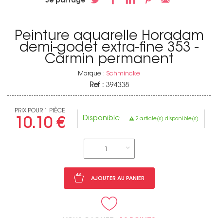
Je partage
Peinture aquarelle Horadam
demi-godet extra-fine 353 -
Carmin permanent
Marque :
Schmincke
Ref :
394338
PRIX POUR 1 PIÈCE
Disponible
2 article(s) disponible(s)
10.10 €
1
AJOUTER AU PANIER