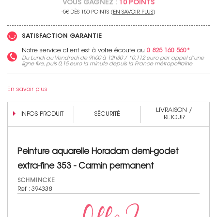
VOUS GAGNEZ :
10 POINTS
-5€ DÈS 150 POINTS (
EN SAVOIR PLUS
)
SATISFACTION GARANTIE
Non merci !
Notre service client est à votre écoute au
0 825 160 560*
Du Lundi au Vendredi de 9h00 à 12h30 / *
0,112 euro
par appel d’une
ligne fixe, puis
0,15 euro
la minute depuis la France métropolitaine
En savoir plus
LIVRAISON /
INFOS PRODUIT
SÉCURITÉ
RETOUR
Peinture aquarelle Horadam demi-godet
extra-fine 353 - Carmin permanent
SCHMINCKE
Ref : 394338