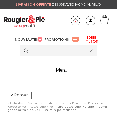
LIVRAISON OFFERTE
DÈS 39€ AVEC MONDIAL RELAY
Mon panier
Mes préférés
IDÉES
NOUVEAUTÉS
PROMOTIONS
0
1082
TUTOS
Menu
< Retour
›
Activités créatives
›
Peinture, dessin
›
Peinture, Pinceaux,
Accessoires
›
Aquarelle
› Peinture aquarelle Horadam demi-
godet extra-fine 353 - Carmin permanent