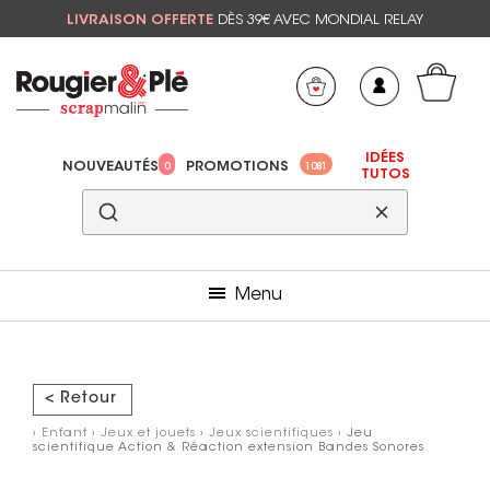
LIVRAISON OFFERTE
DÈS 39€ AVEC MONDIAL RELAY
Mon panier
Mes préférés
IDÉES
NOUVEAUTÉS
PROMOTIONS
0
1081
TUTOS
Menu
< Retour
›
Enfant
›
Jeux et jouets
›
Jeux scientifiques
› Jeu
scientifique Action & Réaction extension Bandes Sonores