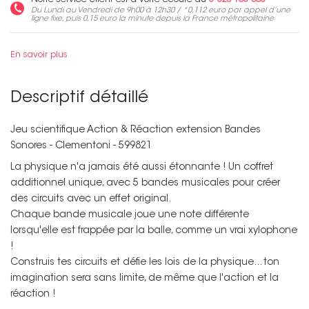
Notre service client est à votre écoute au
0 825 160 560*
Du Lundi au Vendredi de 9h00 à 12h30 / *
0,112 euro
par appel d’une
ligne fixe, puis
0,15 euro
la minute depuis la France métropolitaine
En savoir plus
Descriptif détaillé
Jeu scientifique Action & Réaction extension Bandes
Sonores - Clementoni - 599821
La physique n'a jamais été aussi étonnante ! Un coffret
additionnel unique, avec 5 bandes musicales pour créer
des circuits avec un effet original.
Chaque bande musicale joue une note différente
lorsqu'elle est frappée par la balle, comme un vrai xylophone
!
Construis tes circuits et défie les lois de la physique... ton
imagination sera sans limite, de même que l'action et la
réaction !