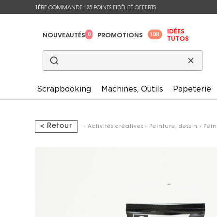
1ÈRE COMMANDE : 25 POINTS FIDÉLITÉ OFFERTS
IDÉES
0
1081
NOUVEAUTÉS
PROMOTIONS
TUTOS
Scrapbooking
Machines, Outils
Papeterie
< Retour
›
Activités créatives
›
Peinture, dessin
›
Pein