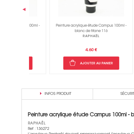
‹
pus 100ml -
Peinture acrylique étude Campus 100ml -
Peintu
29
blanc de titane 116
RAPHAËL
4.60 €
NIER
AJOUTER AU PANIER
INFOS PRODUIT
SÉCURI
Peinture acrylique étude Campus 100ml - b
RAPHAËL
Ref : 136272