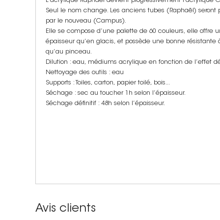
L’acrylique Raphaël devient progressivement l'acrylique
Seul le nom change. Les anciens tubes (Raphaël) seron
par le nouveau (Campus).
Elle se compose d’une palette de 60 couleurs, elle offre u
épaisseur qu’en glacis, et possède une bonne résistante à 
qu’au pinceau.
Dilution : eau, médiums acrylique en fonction de l’effet dé
Nettoyage des outils : eau
Supports : Toiles, carton, papier toilé, bois...
Séchage : sec au toucher 1h selon l’épaisseur.
Séchage définitif : 48h selon l’épaisseur.
Avis clients