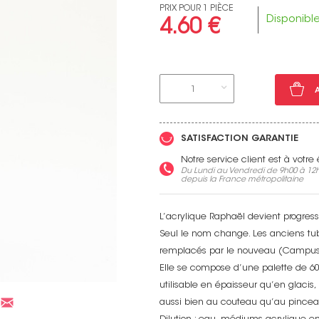
PRIX POUR 1 PIÈCE
Disponibl
4.60 €
Voir toutes nos marques
1
SATISFACTION GARANTIE
Notre service client est à votr
Du Lundi au Vendredi de 9h00 à 12h
depuis la France métropolitaine
L’acrylique Raphaël devient progres
Seul le nom change. Les anciens tu
remplacés par le nouveau (Campus
Elle se compose d’une palette de 60 
utilisable en épaisseur qu’en glacis,
aussi bien au couteau qu’au pincea