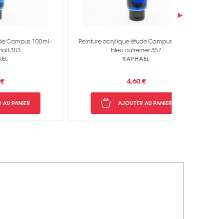
›
100ml -
Peinture acrylique étude Campus 100ml -
Peinture a
bleu outremer 357
RAPHAËL
4.60 €
AJOUTER AU PANIER