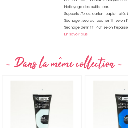
Dilution : eau, médiums acrylique en 
Nettoyage des outils : eau
Supports : Toiles, carton, papier toilé, b
Séchage : sec au toucher 1h selon l’
Séchage définitif : 48h selon l’épaiss
En savoir plus
Non merci !