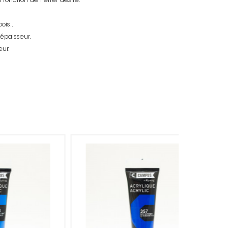
fonction de l’effet désiré.
ois...
épaisseur.
eur.