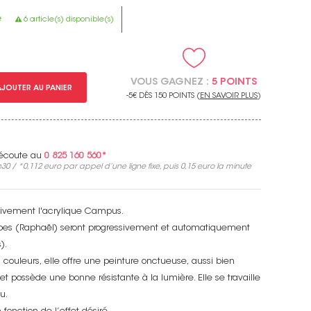
e
6 article(s) disponible(s)
VOUS GAGNEZ :
5 POINTS
AJOUTER AU PANIER
-5€ DÈS 150 POINTS (
EN SAVOIR PLUS
)
e écoute au
0 825 160 560*
30 / *
0,112 euro
par appel d’une ligne fixe, puis
0,15 euro
la minute
sivement l'acrylique Campus.
bes (Raphaël) seront progressivement et automatiquement
).
couleurs, elle offre une peinture onctueuse, aussi bien
 et possède une bonne résistante à la lumière. Elle se travaille
u.