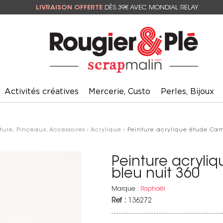
LIVRAISON OFFERTE
DÈS 39€ AVEC MONDIAL RELAY
Activités créatives
Mercerie, Custo
Perles, Bijoux
ture, Pinceaux, Accessoires
›
Acrylique
› Peinture acrylique étude Cam
Peinture acryli
bleu nuit 360
Marque :
Raphaël
Ref :
136272