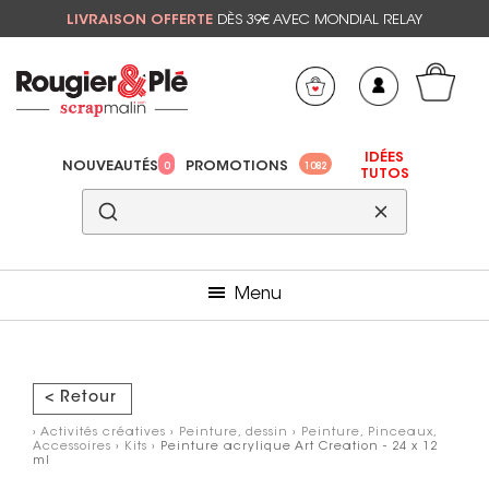
LIVRAISON OFFERTE
DÈS 39€ AVEC MONDIAL RELAY
Mon panier
Mes préférés
IDÉES
NOUVEAUTÉS
PROMOTIONS
0
1082
TUTOS
Menu
< Retour
›
Activités créatives
›
Peinture, dessin
›
Peinture, Pinceaux,
Accessoires
›
Kits
› Peinture acrylique Art Creation - 24 x 12
ml