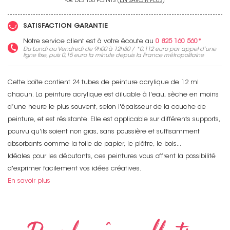
-5€ DÈS 150 POINTS (
EN SAVOIR PLUS
)
SATISFACTION GARANTIE
Notre service client est à votre écoute au
0 825 160 560*
Du Lundi au Vendredi de 9h00 à 12h30 / *
0,112 euro
par appel d’une
ligne fixe, puis
0,15 euro
la minute depuis la France métropolitaine
Cette boîte contient 24 tubes de peinture acrylique de 12 ml
chacun. La peinture acrylique est diluable à l'eau, sèche en moins
d’une heure le plus souvent, selon l'épaisseur de la couche de
peinture, et est résistante. Elle est applicable sur différents supports,
pourvu qu'ils soient non gras, sans poussière et suffisamment
absorbants comme la toile de papier, le plâtre, le bois...
Idéales pour les débutants, ces peintures vous offrent la possibilité
d'exprimer facilement vos idées créatives.
En savoir plus