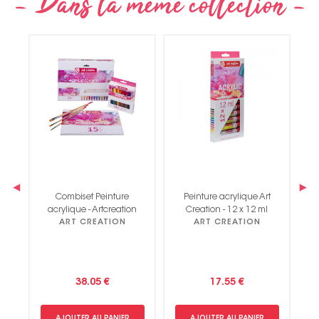
Non merci !
‹
›
Peinture acrylique Art
Peinture aquarelle Art
n
Creation - 12 x 12 ml
Creation - 24 x 12 ml
ART CREATION
ART CREATION
17.55 €
29.45 €