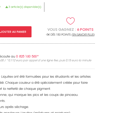
e
3 article(s) disponible(s)
VOUS GAGNEZ :
6 POINTS
AJOUTER AU PANIER
-5€ DÈS 150 POINTS (
EN SAVOIR PLUS
)
e écoute au
0 825 160 560*
30 / *
0,112 euro
par appel d’une ligne fixe, puis
0,15 euro
la minute
iquitex ont été formulées pour les étudiants et les artistes
udié. Chaque couleur a été spécialement créée pour faire
et la netteté de chaque pigment.
enne, qui marque les pics et les coups de pinceau.
nts.
eurs après séchage.