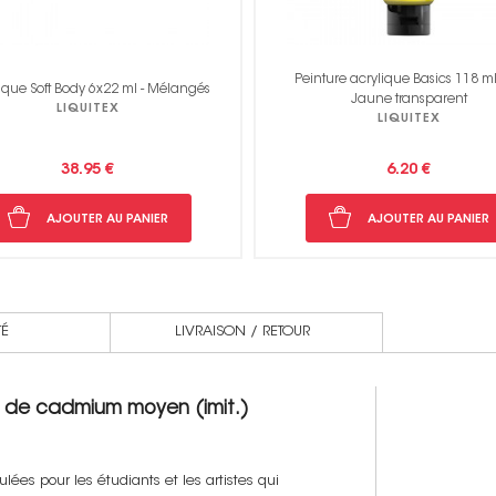
ture acrylique Basics 118 ml 045
Peinture acrylique Basics 118 ml 0
Jaune transparent
turquoise
LIQUITEX
LIQUITEX
6.20 €
6.20 €
AJOUTER AU PANIER
AJOUTER AU PANIER
TÉ
LIVRAISON / RETOUR
e de cadmium moyen (imit.)
ées pour les étudiants et les artistes qui