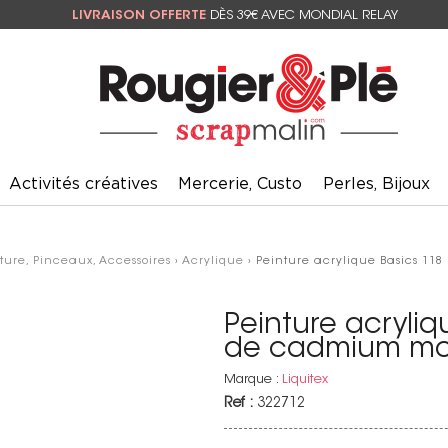
LIVRAISON OFFERTE
DÈS 39€ AVEC MONDIAL RELAY
Activités créatives
Mercerie, Custo
Perles, Bijoux
ture, Pinceaux, Accessoires
›
Acrylique
› Peinture acrylique Basics 11
Peinture acryli
de cadmium moy
Marque :
Liquitex
Ref :
322712