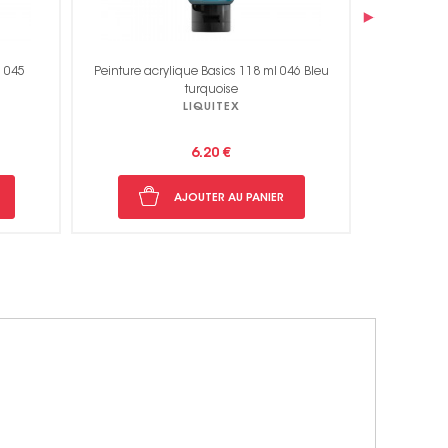
›
46 Bleu
Peinture acrylique Basics 118 ml 047
Peinture ac
Rouge transparent
LIQUITEX
6.20 €
AJOUTER AU PANIER