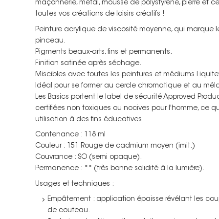
maçonnerie, métal, mousse de polystyrène, pierre et cér
toutes vos créations de loisirs créatifs !
Peinture acrylique de viscosité moyenne, qui marque le
pinceau.
Pigments beaux-arts, fins et permanents.
Finition satinée après séchage.
Miscibles avec toutes les peintures et médiums Liquite
Idéal pour se former au cercle chromatique et au mél
Les Basics portent le label de sécurité Approved Product
certifiées non toxiques ou nocives pour l'homme, ce qu
utilisation à des fins éducatives.
Contenance : 118 ml
Couleur : 151 Rouge de cadmium moyen (imit.)
Couvrance : SO (semi opaque).
Permanence : ** (très bonne solidité à la lumière).
Usages et techniques :
Empâtement : application épaisse révélant les co
de couteau.