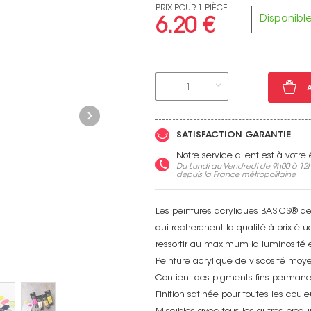
PRIX POUR 1 PIÈCE
Disponibl
6.20 €
Voir toutes nos marques
1
SATISFACTION GARANTIE
Notre service client est à votr
Du Lundi au Vendredi de 9h00 à 12h
depuis la France métropolitaine
Les peintures acryliques BASICS® de L
qui recherchent la qualité à prix ét
ressortir au maximum la luminosité 
Peinture acrylique de viscosité moy
Contient des pigments fins permane
Finition satinée pour toutes les coul