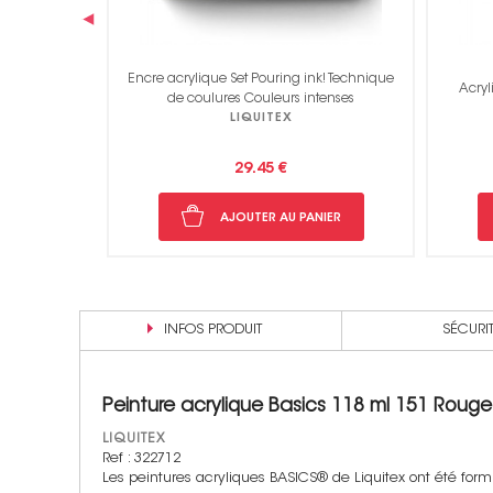
‹
k! Technique
Pein
Acrylique Soft Body 6x22 ml - Mélangés
tenses
LIQUITEX
38.95 €
NIER
AJOUTER AU PANIER
INFOS PRODUIT
SÉCURI
Peinture acrylique Basics 118 ml 151 Roug
LIQUITEX
Ref : 322712
Les peintures acryliques BASICS® de Liquitex ont été formul