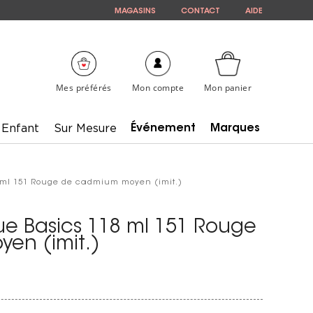
MAGASINS
CONTACT
AIDE
Mes préférés
Mon compte
Mon panier
Enfant
Sur Mesure
Événement
Marques
8 ml 151 Rouge de cadmium moyen (imit.)
que Basics 118 ml 151 Rouge
en (imit.)