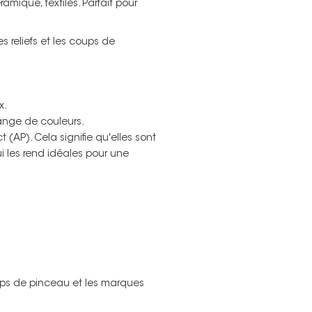
amique, textiles. Parfait pour
s reliefs et les coups de
x.
ange de couleurs.
 (AP). Cela signifie qu'elles sont
i les rend idéales pour une
Non merci !
ups de pinceau et les marques