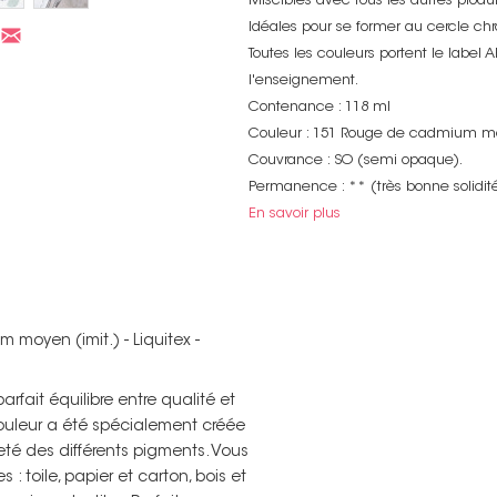
Miscibles avec tous les autres produ
Idéales pour se former au cercle c
Toutes les couleurs portent le label 
l'enseignement.
Contenance : 118 ml
Couleur : 151 Rouge de cadmium mo
Couvrance : SO (semi opaque).
Permanence : ** (très bonne solidité
En savoir plus
moyen (imit.) - Liquitex -
arfait équilibre entre qualité et
 couleur a été spécialement créée
teté des différents pigments. Vous
: toile, papier et carton, bois et