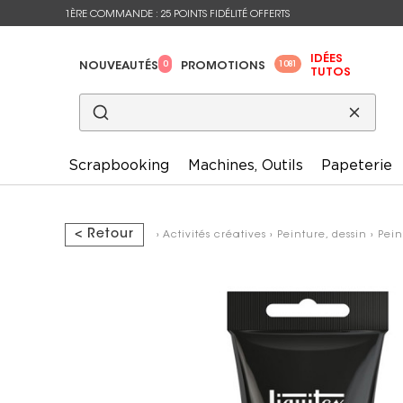
1ÈRE COMMANDE : 25 POINTS FIDÉLITÉ OFFERTS
IDÉES
0
1081
NOUVEAUTÉS
PROMOTIONS
TUTOS
Scrapbooking
Machines, Outils
Papeterie
< Retour
›
Activités créatives
›
Peinture, dessin
›
Pein