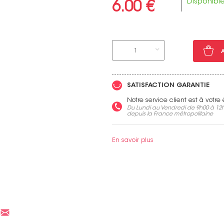
Disponibl
6.00 €
1
Voir toutes nos marques
SATISFACTION GARANTIE
Notre service client est à votr
Du Lundi au Vendredi de 9h00 à 12h
depuis la France métropolitaine
En savoir plus