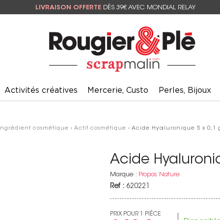
LIVRAISON OFFERTE
DÈS 39€ AVEC MONDIAL RELAY
Activités créatives
Mercerie, Custo
Perles, Bijoux
Ingrédient cosmétique
›
Actif cosmétique
› Acide Hyaluronique 5 x 0,1 
Acide Hyaluroniq
Marque :
Propos Nature
Ref :
620221
PRIX POUR 1 PIÈCE