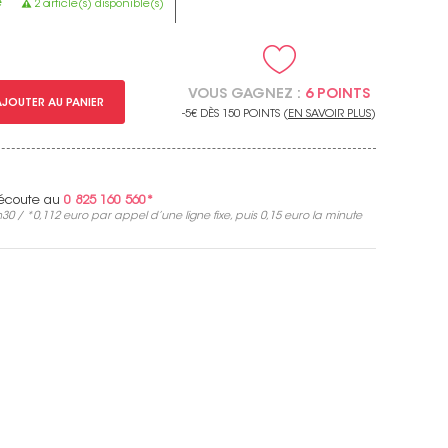
e
2 article(s) disponible(s)
VOUS GAGNEZ :
6 POINTS
AJOUTER AU PANIER
-5€ DÈS 150 POINTS (
EN SAVOIR PLUS
)
e écoute au
0 825 160 560*
30 / *
0,112 euro
par appel d’une ligne fixe, puis
0,15 euro
la minute