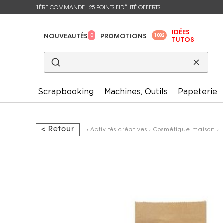
1ÈRE COMMANDE : 25 POINTS FIDÉLITÉ OFFERTS
IDÉES
0
1082
NOUVEAUTÉS
PROMOTIONS
TUTOS
Scrapbooking
Machines, Outils
Papeterie
< Retour
›
Activités créatives
›
Cosmétique maison
›