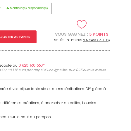
e
5 article(s) disponible(s)
VOUS GAGNEZ :
3 POINTS
AJOUTER AU PANIER
-5€ DÈS 150 POINTS (
EN SAVOIR PLUS
)
e écoute au
0 825 160 560*
30 / *
0,112 euro
par appel d’une ligne fixe, puis
0,15 euro
la minute
e à vos bijoux fantaisie et autres réalisations DIY grâce à
 différentes créations, à accrocher en collier, boucles
n anneau sur le haut du pompon.