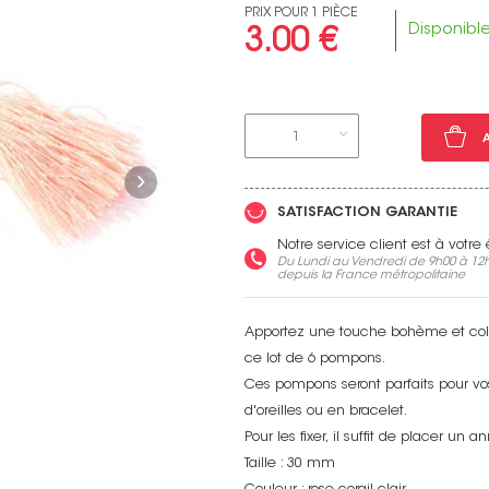
PRIX POUR 1 PIÈCE
Disponibl
3.00 €
Voir toutes nos marques
1
SATISFACTION GARANTIE
Notre service client est à votr
Du Lundi au Vendredi de 9h00 à 12h
depuis la France métropolitaine
Apportez une touche bohème et coloré
ce lot de 6 pompons.
Ces pompons seront parfaits pour vos
d'oreilles ou en bracelet.
Pour les fixer, il suffit de placer u
Taille : 30 mm