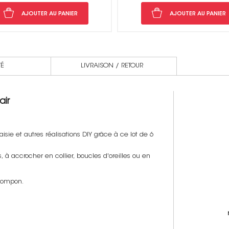
AJOUTER AU PANIER
AJOUTER AU PANIER
TÉ
LIVRAISON / RETOUR
air
sie et autres réalisations DIY grâce à ce lot de 6
 à accrocher en collier, boucles d'oreilles ou en
 pompon.