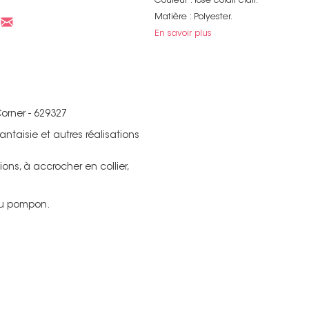
Couleur : rose corail clair.
Matière : Polyester.
En savoir plus
orner - 629327
ntaisie et autres réalisations
ons, à accrocher en collier,
 du pompon.
Non merci !