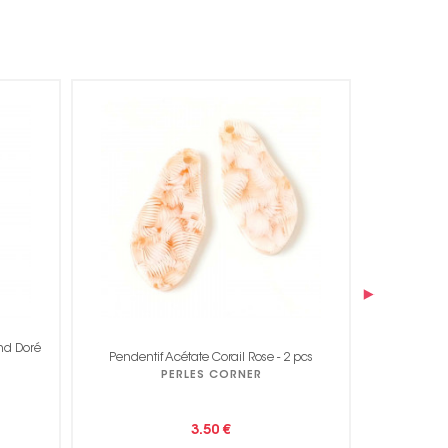
›
2 pcs
Pendentif Ajouré Argenté 925 - 4 pcs
Pendentif Aj
PERLES CORNER
3.50 €