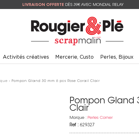
LIVRAISON OFFERTE
DÈS 39€ AVEC MONDIAL RELAY
Activités créatives
Mercerie, Custo
Perles, Bijoux
oque
› Pompon Gland 30 mm 6 pcs Rose Corail Clair
Pompon Gland 3
Clair
Marque :
Perles Corner
Ref :
629327