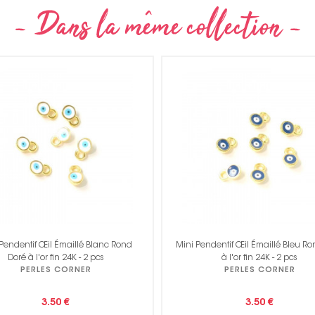
endentif Œil Émaillé Bleu Rond Doré
Pendentif Acétate Corail Rose - 
à l'or fin 24K - 2 pcs
PERLES CORNER
PERLES CORNER
3.50 €
3.50 €