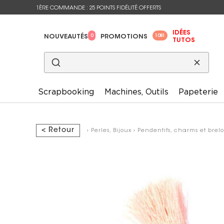
1ÈRE COMMANDE : 25 POINTS FIDÉLITÉ OFFERTS
IDÉES
0
1081
NOUVEAUTÉS
PROMOTIONS
TUTOS
Scrapbooking
Machines, Outils
Papeterie
< Retour
›
Perles, Bijoux
›
Pendentifs, charms et brel