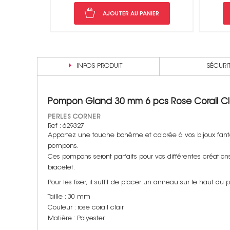
NIER
AJOUTER AU PANIER
INFOS PRODUIT
SÉCURI
Pompon Gland 30 mm 6 pcs Rose Corail Cl
PERLES CORNER
Ref : 629327
Apportez une touche bohème et colorée à vos bijoux fantai
pompons.
Ces pompons seront parfaits pour vos différentes créations,
bracelet.
Pour les fixer, il suffit de placer un anneau sur le haut du
Taille : 30 mm
Couleur : rose corail clair.
Matière : Polyester.