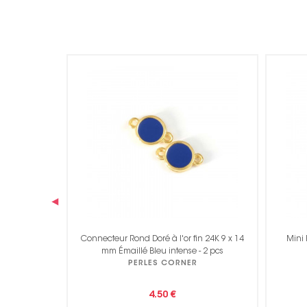
‹
n 24K 9 x 14
Mini Pendentif Œil Émaillé Blanc Rond
Mini P
- 2 pcs
Doré à l'or fin 24K - 2 pcs
PERLES CORNER
3.50 €