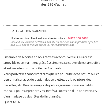
dès 39€ d'achat
SATISFACTION GARANTIE
Notre service client est à votre écoute au
0 825 160 560*
Du Lundi au Vendredi de 9h00 à 12h30 / *
0,112 euro
par appel d’une ligne fixe,
puis
0,15 euro
la minute depuis la France métropolitaine
Ensemble de 6 boîtes en bois carrées avec couvercle. Celui-ci est
amovible et se maintient grâce à 2 aimants. Le couvercle est amovible
et est maintenu sur la boite par 2 aimants.
Vous pouvez les conserver telles quelles pour une déco nature ou les
personnaliser avec du papier, des serviettes, de la peinture, des
paillettes, etc. Puis les remplir de petites gourmandises ou petits
cadeaux pour surprendre vos invités à l'occasion d'un anniversaire,
d'un mariage ou des fêtes de fin d'année.
Quantité : 6