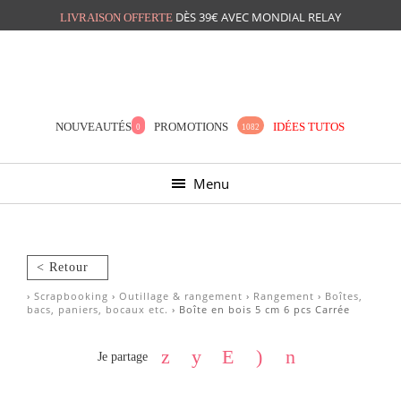
DÈS 39€ AVEC MONDIAL RELAY
LIVRAISON OFFERTE
Mon panier
Mes préférés
NOUVEAUTÉS
PROMOTIONS
IDÉES TUTOS
0
1082
Menu
< Retour
›
Scrapbooking
›
Outillage & rangement
›
Rangement
›
Boîtes,
bacs, paniers, bocaux etc.
› Boîte en bois 5 cm 6 pcs Carrée
Je partage