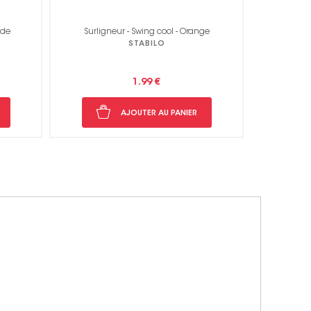
nge
Surligneur - Swing cool - Rose
Surlig
STABILO
1.99 €
AJOUTER AU PANIER