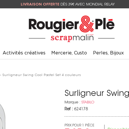
LIVRAISON OFFERTE
DÈS 39€ AVEC MONDIAL RELAY
Activités créatives
Mercerie, Custo
Perles, Bijoux
› Surligneur Swing Cool Pastel Set 4 couleurs
Surligneur Swing
Marque :
STABILO
Ref :
624178
PRIX POUR 1 PIÈCE