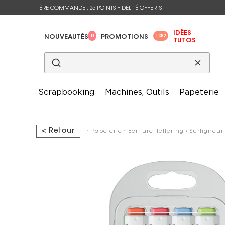
1ÈRE COMMANDE : 25 POINTS FIDÉLITÉ OFFERTS
IDÉES
0
1082
NOUVEAUTÉS
PROMOTIONS
TUTOS
Scrapbooking
Machines, Outils
Papeterie
< Retour
›
Papeterie
›
Ecriture, lettering
›
Surligneur