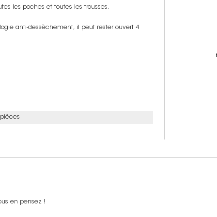
tes les poches et toutes les trousses.
ogie anti-dessèchement, il peut rester ouvert 4
 pièces
ous en pensez !