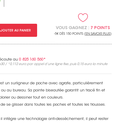
e
VOUS GAGNEZ :
7 POINTS
AJOUTER AU PANIER
-5€ DÈS 150 POINTS (
EN SAVOIR PLUS
)
e écoute au
0 825 160 560*
30 / *
0,112 euro
par appel d’une ligne fixe, puis
0,15 euro
la minute
 est un surligneur de poche avec agrafe, particulièrement
 ou au bureau. Sa pointe biseautée garantit un tracé fin et
lorier ou dessiner tout en couleurs.
de se glisser dans toutes les poches et toutes les trousses.
il intègre une technologie anti-dessèchement, il peut rester