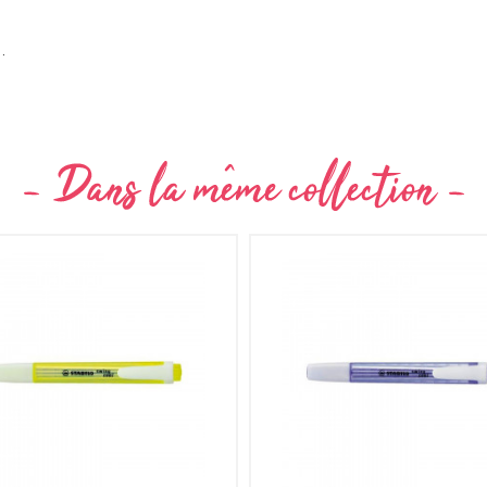
Non merci !
.