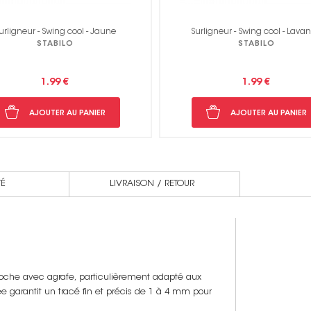
rligneur - Swing cool - Lavande
Surligneur - Swing cool - Ora
STABILO
STABILO
1.99 €
1.99 €
AJOUTER AU PANIER
AJOUTER AU PANIER
TÉ
LIVRAISON / RETOUR
 poche avec agrafe, particulièrement adapté aux
e garantit un tracé fin et précis de 1 à 4 mm pour