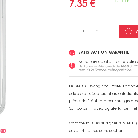
Disponibl
7.35 €
1
Voir toutes nos marques
SATISFACTION GARANTIE
Notre service client est à votr
Du Lundi au Vendredi de 9h00 à 12h
depuis la France métropolitaine
Le STABILO swing cool Pastel Edition
adapté aux écoliers et aux étudiants
précis de 1 à 4 mm pour surligner, co
Son corps fin avec agrafe lui permet 
Comme tous les surligneurs STABILO, 
ouvert 4 heures sans sécher.