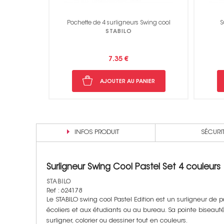
wing cool
Surligneur - Swing cool - Jaune
Su
STABILO
1.99 €
NIER
AJOUTER AU PANIER
INFOS PRODUIT
SÉCURI
Surligneur Swing Cool Pastel Set 4 couleurs
STABILO
Ref : 624178
Le STABILO swing cool Pastel Edition est un surligneur de
écoliers et aux étudiants ou au bureau. Sa pointe biseauté
surligner, colorier ou dessiner tout en couleurs.