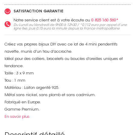
SATISFACTION GARANTIE
Notre service client est à votre écoute au
0 825 160 560*
Du Lundi au Vendredi de 9h00 à 12h30 / *
0,112 euro
par appel d’une
ligne fixe, puis
0,15 euro
la minute depuis la France métropolitaine
Créez vos propres bijoux DIY avec ce lot de 4 mini pendentifs
navette, munis d'un trou d'accroche.
Idéal pour des colliers, bracelets ou boucles d'oreilles uniques et
tendance.
Taille : 3 x 9 mm
Trou : 1 mm
Matériau : Laiton argenté 925.
Métal sans nickel, sans plomb et sans cadmium.
Fabriqué en Europe.
Gamme Premium.
En savoir plus