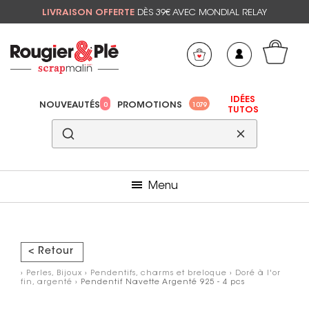
LIVRAISON OFFERTE
DÈS 39€ AVEC MONDIAL RELAY
Mon panier
Mes préférés
IDÉES
NOUVEAUTÉS
PROMOTIONS
0
1079
TUTOS
Menu
< Retour
›
Perles, Bijoux
›
Pendentifs, charms et breloque
›
Doré à l'or
fin, argenté
› Pendentif Navette Argenté 925 - 4 pcs