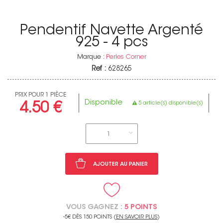
Pendentif Navette Argenté
925 - 4 pcs
Marque :
Perles Corner
Ref :
628265
PRIX POUR 1 PIÈCE
Disponible
5 article(s) disponible(s)
4.50 €
1
AJOUTER AU PANIER
VOUS GAGNEZ :
5 POINTS
-5€ DÈS 150 POINTS (
EN SAVOIR PLUS
)