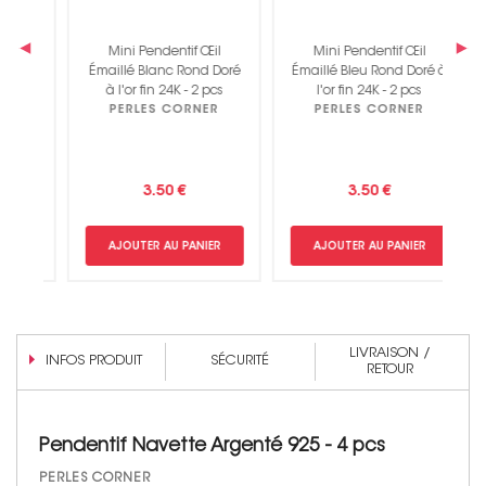
 à
‹
›
Mini Pendentif Œil
Mini Pendentif Œil
P
Émaillé Blanc Rond Doré
Émaillé Bleu Rond Doré à
 2
à l'or fin 24K - 2 pcs
l'or fin 24K - 2 pcs
PERLES CORNER
PERLES CORNER
3.50 €
3.50 €
AJOUTER AU PANIER
AJOUTER AU PANIER
LIVRAISON /
INFOS PRODUIT
SÉCURITÉ
RETOUR
Pendentif Navette Argenté 925 - 4 pcs
PERLES CORNER