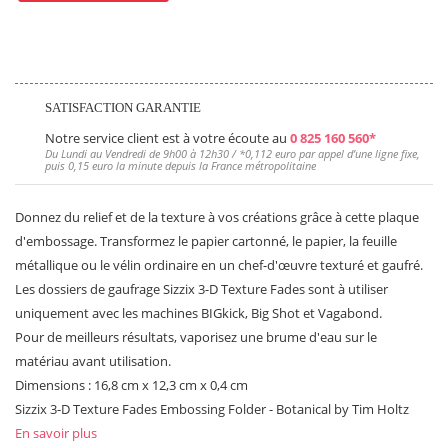
SATISFACTION GARANTIE
Notre service client est à votre écoute au
0 825 160 560*
Du Lundi au Vendredi de 9h00 à 12h30 / *
0,112 euro
par appel d’une ligne fixe,
puis
0,15 euro
la minute depuis la France métropolitaine
Donnez du relief et de la texture à vos créations grâce à cette plaque
d'embossage. Transformez le papier cartonné, le papier, la feuille
métallique ou le vélin ordinaire en un chef-d'œuvre texturé et gaufré.
Les dossiers de gaufrage Sizzix 3-D Texture Fades sont à utiliser
uniquement avec les machines BIGkick, Big Shot et Vagabond.
Pour de meilleurs résultats, vaporisez une brume d'eau sur le
matériau avant utilisation.
Dimensions : 16,8 cm x 12,3 cm x 0,4 cm
Sizzix 3-D Texture Fades Embossing Folder - Botanical by Tim Holtz
En savoir plus