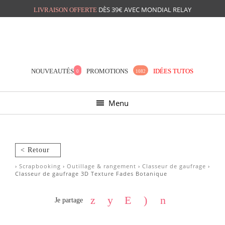
DÈS 39€ AVEC MONDIAL RELAY
LIVRAISON OFFERTE
Mon panier
Mes préférés
NOUVEAUTÉS
PROMOTIONS
IDÉES TUTOS
0
1082
Menu
< Retour
›
Scrapbooking
›
Outillage & rangement
›
Classeur de gaufrage
›
Classeur de gaufrage 3D Texture Fades Botanique
Je partage