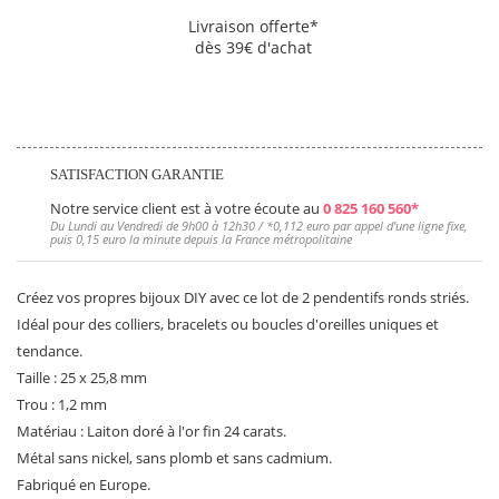
Livraison offerte*
dès 39€ d'achat
SATISFACTION GARANTIE
Notre service client est à votre écoute au
0 825 160 560*
Du Lundi au Vendredi de 9h00 à 12h30 / *
0,112 euro
par appel d’une ligne fixe,
puis
0,15 euro
la minute depuis la France métropolitaine
Créez vos propres bijoux DIY avec ce lot de 2 pendentifs ronds striés.
Idéal pour des colliers, bracelets ou boucles d'oreilles uniques et
tendance.
Taille : 25 x 25,8 mm
Trou : 1,2 mm
Matériau : Laiton doré à l'or fin 24 carats.
Métal sans nickel, sans plomb et sans cadmium.
Fabriqué en Europe.