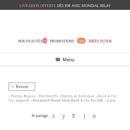
DÈS 39€ AVEC MONDIAL RELAY
LIVRAISON OFFERTE
Mon panier
Mes préférés
NOUVEAUTÉS
PROMOTIONS
IDÉES TUTOS
0
1082
Menu
< Retour
›
Perles, Bijoux
›
Pendentifs, charms et breloque
›
Doré à l'or
fin, argenté
› Pendentif Rond Strié Doré à l'or fin 24K - 2 pcs
Je partage