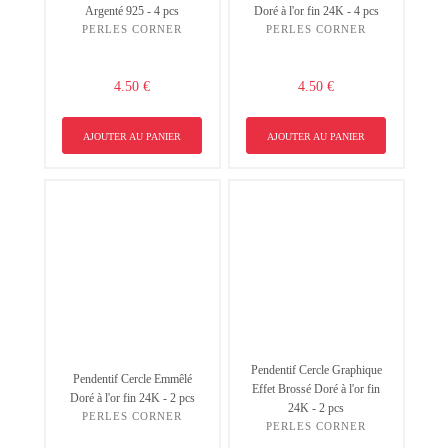
Argenté 925 - 4 pcs
Doré à l'or fin 24K - 4 pcs
PERLES CORNER
PERLES CORNER
4.50 €
4.50 €
AJOUTER AU PANIER
AJOUTER AU PANIER
Non merci !
Pendentif Cercle Graphique
Pendentif Cercle Emmêlé
Effet Brossé Doré à l'or fin
Doré à l'or fin 24K - 2 pcs
24K - 2 pcs
PERLES CORNER
PERLES CORNER