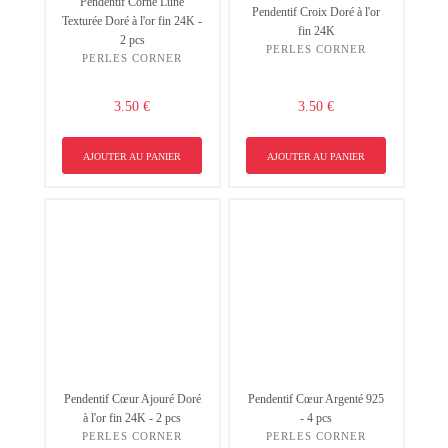
Pendentif Corne Lune
Pendentif Croix Doré à l'or
Texturée Doré à l'or fin 24K -
fin 24K
2 pcs
PERLES CORNER
PERLES CORNER
3.50 €
3.50 €
AJOUTER AU PANIER
AJOUTER AU PANIER
Pendentif Cœur Ajouré Doré
Pendentif Cœur Argenté 925
à l'or fin 24K - 2 pcs
- 4 pcs
PERLES CORNER
PERLES CORNER