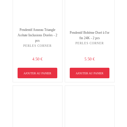
Pendentif Anneau Triangle
Pendentif Bohème Doré à l'or
Acétate Inclusions Dorées - 2
fin 24K - 2 pcs
pcs
PERLES CORNER
PERLES CORNER
4.50 €
5.50 €
AJOUTER AU PANIER
AJOUTER AU PANIER