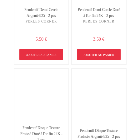
Pendentif Demi-Cercle
Pendentif Demi-Cercle Doré
Argenté 925 - 2 pcs
à l'or fin 24K - 2 pcs
PERLES CORNER
PERLES CORNER
5.50 €
3.50 €
AJOUTER AU PANIER
AJOUTER AU PANIER
Pendentif Disque Texture
Pendentif Disque Texture
Froissé Doré à l'or fin 24K -
Froissée Argenté 925 - 2 pcs
2 pcs