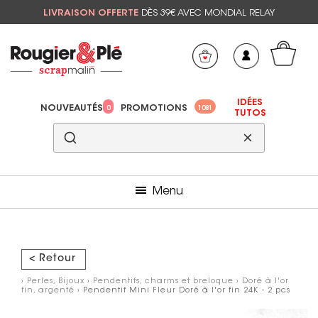
LIVRAISON OFFERTE
DÈS 39€ AVEC MONDIAL RELAY
Mon panier
Mes préférés
IDÉES
NOUVEAUTÉS
PROMOTIONS
0
1081
TUTOS
Menu
< Retour
›
Perles, Bijoux
›
Pendentifs, charms et breloque
›
Doré à l'or
fin, argenté
› Pendentif Mini Fleur Doré à l'or fin 24K - 2 pcs