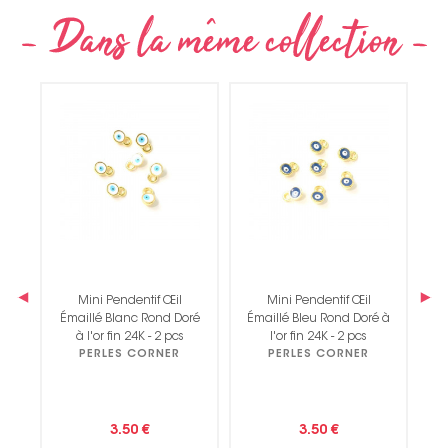
 à
‹
›
Mini Pendentif Œil
Mini Pendentif Œil
P
Émaillé Blanc Rond Doré
Émaillé Bleu Rond Doré à
 2
à l'or fin 24K - 2 pcs
l'or fin 24K - 2 pcs
PERLES CORNER
PERLES CORNER
3.50 €
3.50 €