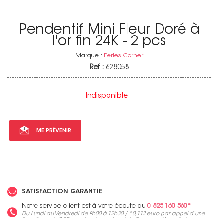
Pendentif Mini Fleur Doré à
l'or fin 24K - 2 pcs
Marque :
Perles Corner
Ref :
628058
Indisponible
ME PRÉVENIR
SATISFACTION GARANTIE
Notre service client est à votre écoute au
0 825 160 560*
Du Lundi au Vendredi de 9h00 à 12h30 / *
0,112 euro
par appel d’une