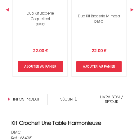
‹
›
Duo Kit Broderie
D
Duo Kit Broderie Mimosa
Coquelicot
DMC
DMC
22.00 €
22.00 €
AJOUTER AU PANIER
AJOUTER AU PANIER
LIVRAISON /
INFOS PRODUIT
SÉCURITÉ
RETOUR
Kit Crochet Une Table Harmonieuse
DMC
Ref : 634981