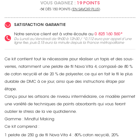
VOUS GAGNEZ :
19 POINTS
-5€ DÈS 150 POINTS (
EN SAVOIR PLUS
)
SATISFACTION GARANTIE
Notre service client est à votre écoute au
0 825 160 560*
Du Lundi au Vendredi de 9h00 à 12h30 / *
0,112 euro
par appel d’une
ligne fixe, puis
0,15 euro
la minute depuis la France métropolitaine
Ce kit contient tout le nécessaire pour réaliser un tapis et des sous-
verres, notamment une pelote de fil Nova Vita 4, composé de 80 %
de coton recyclé et de 20 % de polyester, ce qui en fait le fil le plus
durable de DMC à ce jour, ainsi que des instructions étape par
étape.
Conçu pour les artisans de niveau intermédiaire, ce modèle permet
une variété de techniques de points absorbants qui vous feront
oublier le stress de la vie quotidienne.
Gamme : Mindful Making
Ce kit comprend :
1 pelote de 250 g de fil Nova Vita 4 : 80% coton recyclé, 20%