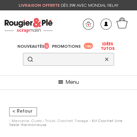
LIVRAISON OFFERTE
DÈS 39€ AVEC MONDIAL RELAY
Mon panier
Mes préférés
IDÉES
NOUVEAUTÉS
PROMOTIONS
0
1082
TUTOS
Menu
< Retour
›
Mercerie, Custo
›
Tricot, Crochet, Tissage
› Kit Crochet Une
Table Harmonieuse