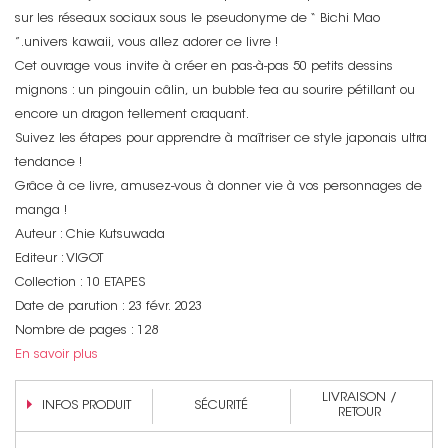
sur les réseaux sociaux sous le pseudonyme de “ Bichi Mao
”.univers kawaii, vous allez adorer ce livre !
Cet ouvrage vous invite à créer en pas-à-pas 50 petits dessins
mignons : un pingouin câlin, un bubble tea au sourire pétillant ou
encore un dragon tellement craquant.
Suivez les étapes pour apprendre à maîtriser ce style japonais ultra
tendance !
Grâce à ce livre, amusez-vous à donner vie à vos personnages de
Non merci !
manga !
Auteur : Chie Kutsuwada
Editeur : VIGOT
Collection : 10 ETAPES
Date de parution : 23 févr. 2023
Nombre de pages : 128
En savoir plus
LIVRAISON /
INFOS PRODUIT
SÉCURITÉ
RETOUR