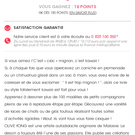
VOUS GAGNEZ :
16 POINTS
-5€ DÈS 150 POINTS (
EN SAVOIR PLUS
)
SATISFACTION GARANTIE
Notre service client est à votre écoute au
0 825 160 560*
Du Lundi au Vendredi de 9h00 à 12h30 / *
0,112 euro
par appel d’une
ligne fixe, puis
0,15 euro
la minute depuis la France métropolitaine
Si vous aimez l’C’est « croc » mignon, c’est kawaii !
Si, à chaque fois que vous apercevez un caniche en promenade
ou un chihuahua glissé dans un sac à main, vous avez envie de le
caresser et de vous exclamer : “ Il est trop mignon ! ”, alors ce livre
au style totalement kawaii est fait pour vous !
Apprenez à dessiner plus de 100 modèles de petits compagnons
pleins de vie à reproduire étape par étape. Découvrez une variété
de races de chiots ou de gros toutous réalisant toutes sortes
d’activités rigolotes ! Wouf, ils vont tous vous faire craquer !
OLIVE YONG est une artiste autodidacte originaire de Malaisie. Le
dessin a toujours été l’une de ses passions. Elle publie ses créations