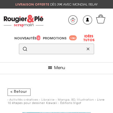
LIVRAISON OFFERTE
DÈS 39€ AVEC MONDIAL RELAY
Mon panier
Mes préférés
IDÉES
NOUVEAUTÉS
PROMOTIONS
0
1082
TUTOS
Menu
< Retour
›
Activités créatives
›
Librairie
›
Manga, BD, Illustration
› Livre
10 étapes pour dessiner Kawaii - Éditions Vigot