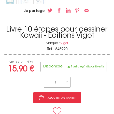
Je partage
Livre 10 étapes pour dessiner
Kawaii - Éditions Vigot
Marque :
Vigot
Ref :
646990
PRIX POUR 1 PIÈCE
Disponible
1 article(s) disponible(s)
15.90 €
1
AJOUTER AU PANIER