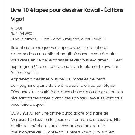
Livre 10 étapes pour dessiner Kawaii - Éditions
Vigot
VIGOT
Ref : 646990
Si vous aimez l’C’est « croc » mignon, c’est kawaii !
Si, à chaque fois que vous apercevez un caniche en
promenade ou un chihuahua glissé dans un sac à main,
vous avez envie de le caresser et de vous exclamer : “ Il est
trop mignon ! ”, alors ce livre au style totalement kawaii est
fait pour vous !
Apprenez à dessiner plus de 100 modèles de petits
compagnons pleins de vie à reproduire étape par étape.
Découvrez une variété de races de chiots ou de gros toutous
réalisant toutes sortes d’activités rigolotes ! Wouf, ils vont tous
vous faire craquer !
OLIVE YONG est une artiste autodidacte originaire de
Malaisie. Le dessin a toujours été l’une de ses passions. Elle
publie ses créations sur les réseaux sociaux sous le
pseudonyme de “ Bichi Mao ”.univers kawaii, vous allez